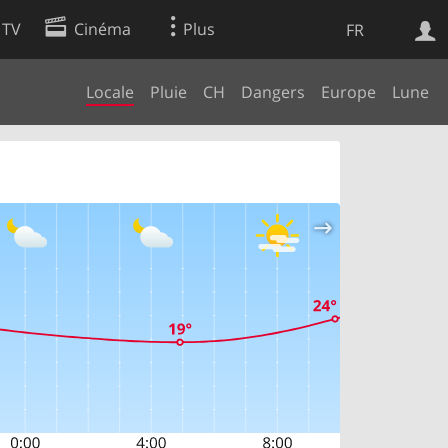
 TV
Cinéma
Plus
FR
Locale
Pluie
CH
Dangers
Europe
Lune
es
Web
Apps