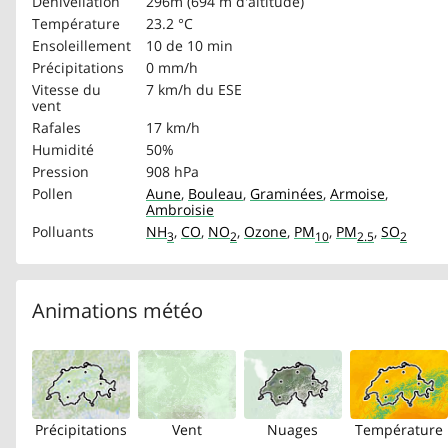
Dénivellation
296m (694 m d'altitude)
Température
23.2 °C
Ensoleillement
10 de 10 min
Précipitations
0 mm/h
Vitesse du
7 km/h
du ESE
vent
Rafales
17 km/h
Humidité
50%
Pression
908 hPa
Pollen
Aune
,
Bouleau
,
Graminées
,
Armoise
,
Ambroisie
Polluants
NH
,
CO
,
NO
,
Ozone
,
PM
,
PM
,
SO
3
2
10
2.5
2
Animations météo
Précipitations
Vent
Nuages
Température