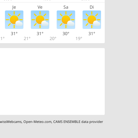
Je
Ve
Sa
Di
31°
31°
30°
31°
1°
21°
20°
19°
wissWebcams
,
Open-Meteo.com
,
CAMS ENSEMBLE data provider