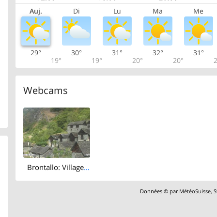
Auj.
Di
Lu
Ma
Me
29°
30°
31°
32°
31°
19°
19°
20°
20°
2
Webcams
Brontallo: Village de
Données © par
MétéoSuisse
,
S