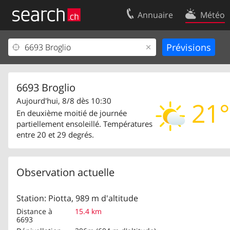
Annuaire
Météo
Votre inscription
Contact
Centre clients
Conditions d’
Mentions Légales
Protection 
6693 Broglio
Aujourd'hui, 8/8 dès 10:30
21°
En deuxième moitié de journée
partiellement ensoleillé. Températures
entre 20 et 29 degrés.
Observation actuelle
Station: Piotta, 989 m d'altitude
Distance à
15.4 km
6693