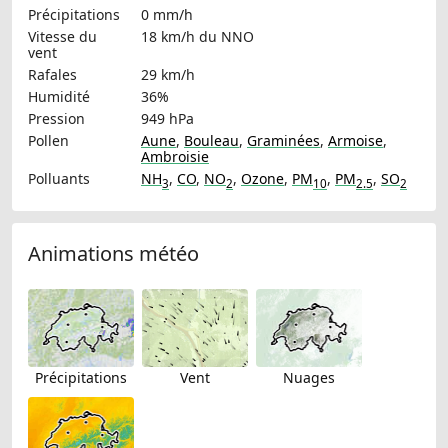
Précipitations
0 mm/h
Vitesse du
18 km/h
du NNO
vent
Rafales
29 km/h
Humidité
36%
Pression
949 hPa
Pollen
Aune
,
Bouleau
,
Graminées
,
Armoise
,
Ambroisie
Polluants
NH
,
CO
,
NO
,
Ozone
,
PM
,
PM
,
SO
3
2
10
2.5
2
Animations météo
Précipitations
Vent
Nuages