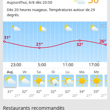
Aujourd'hui, 6/8 dès 20:50
Dès 20 heures nuageux. Températures autour de 29
degrés.
Auj.
Ve
Sa
Di
Lu
Ma
Me
31°
32°
32°
32°
32°
34°
33°
3
21°
20°
21°
20°
20°
21°
21°
Restaurants recommandés