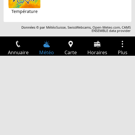
Température
Données © par
MétéoSuisse
,
SwissWebcams
,
Open-Meteo.com
,
CAMS
ENSEMBLE data provider
Annuaire
Météo
Carte
Horaires
Plus
Connexion
Services
Départs
Loisir
Guide TV