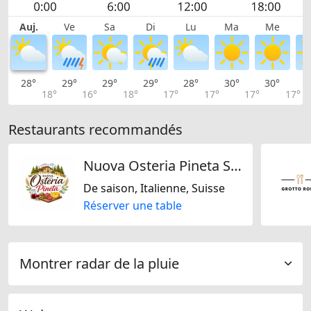
Auj.
Ve
Sa
Di
Lu
Ma
Me
28°
29°
29°
29°
28°
30°
30°
3
18°
16°
18°
17°
17°
17°
17°
Restaurants recommandés
Nuova Osteria Pineta SNC
De saison, Italienne, Suisse
Réserver une table
Montrer radar de la pluie