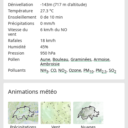
Dénivellation
-143m (717 m d'altitude)
Température
27.3 °C
Ensoleillement
0 de 10 min
Précipitations
0 mm/h
Vitesse du
6 km/h
du NO
vent
Rafales
18 km/h
Humidité
45%
Pression
950 hPa
Pollen
Aune
,
Bouleau
,
Graminées
,
Armoise
,
Ambroisie
Polluants
NH
,
CO
,
NO
,
Ozone
,
PM
,
PM
,
SO
3
2
10
2.5
2
Animations météo
Précipitations
Vent
Nuages