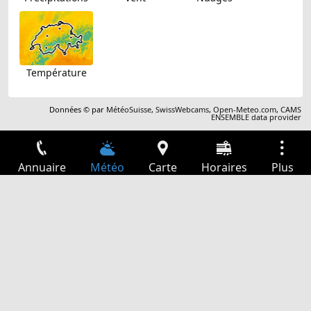
Température
Données © par
MétéoSuisse
,
SwissWebcams
,
Open-Meteo.com
,
CAMS
ENSEMBLE data provider
Annuaire
Météo
Carte
Horaires
Plus
Connexion
Services
Départs
Loisir