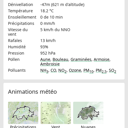
Dénivellation
-47m (621 m d'altitude)
Température
18.2 °C
Ensoleillement
0 de 10 min
Précipitations
0 mm/h
Vitesse du
5 km/h
du NNO
vent
Rafales
13 km/h
Humidité
93%
Pression
952 hPa
Pollen
Aune
,
Bouleau
,
Graminées
,
Armoise
,
Ambroisie
Polluants
NH
,
CO
,
NO
,
Ozone
,
PM
,
PM
,
SO
3
2
10
2.5
2
Animations météo
Précipitations
Vent
Nuages