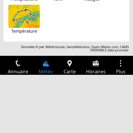
Température
Données © par
MétéoSuisse
,
SwissWebcams
,
Open-Meteo.com
,
CAMS
ENSEMBLE data provider
Annuaire
Météo
Carte
Horaires
Plus
Connexion
Services
Départs
Loisir