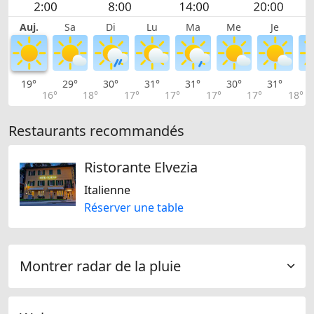
Auj.
Sa
Di
Lu
Ma
Me
Je
19°
29°
30°
31°
31°
30°
31°
3
16°
18°
17°
17°
17°
17°
18°
Restaurants recommandés
Ristorante Elvezia
Italienne
Réserver une table
Montrer radar de la pluie