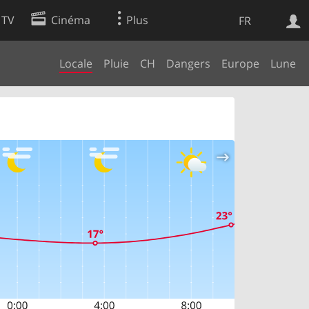
 TV
Cinéma
Plus
FR
Locale
Pluie
CH
Dangers
Europe
Lune
es
Web
Apps