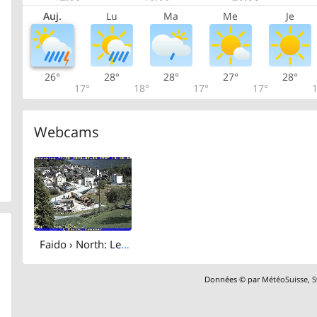
Auj.
Lu
Ma
Me
Je
26°
28°
28°
27°
28°
17°
18°
17°
17°
1
Webcams
Faido › North: Leosi - Relax and Boulder Friendly Chalet - Chiesa di Sant'Ambrogio (Chironico)
Données © par
MétéoSuisse
,
S