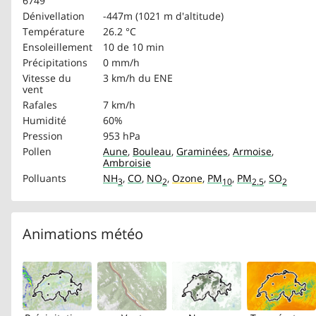
6749
Dénivellation
-447m (1021 m d'altitude)
Température
26.2 °C
Ensoleillement
10 de 10 min
Précipitations
0 mm/h
Vitesse du
3 km/h
du ENE
vent
Rafales
7 km/h
Humidité
60%
Pression
953 hPa
Pollen
Aune
,
Bouleau
,
Graminées
,
Armoise
,
Ambroisie
Polluants
NH
,
CO
,
NO
,
Ozone
,
PM
,
PM
,
SO
3
2
10
2.5
2
Animations météo