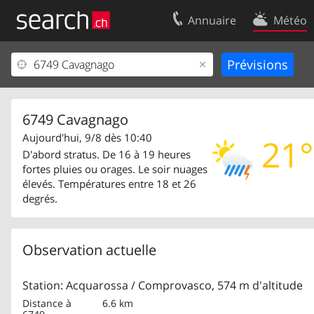
Annuaire
Météo
Votre inscription
Contact
Centre clients
Conditions d’
Mentions Légales
Protection 
6749 Cavagnago
Aujourd'hui, 9/8 dès 10:40
21°
D'abord stratus. De 16 à 19 heures
fortes pluies ou orages. Le soir nuages
élevés. Températures entre 18 et 26
degrés.
Observation actuelle
Station: Acquarossa / Comprovasco, 574 m d'altitude
Distance à
6.6 km