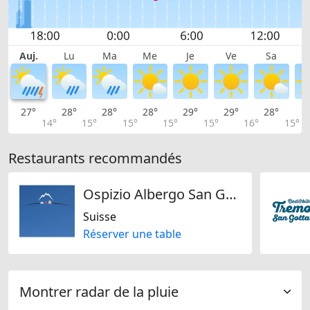
Auj.
Lu
Ma
Me
Je
Ve
Sa
27°
28°
28°
28°
29°
29°
28°
2
14°
15°
15°
15°
15°
16°
15°
Restaurants recommandés
Ospizio Albergo San Gottardo
Suisse
Réserver une table
Montrer radar de la pluie