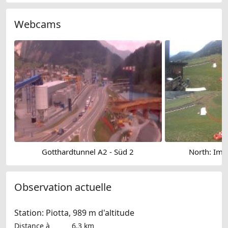
Webcams
Gotthardtunnel A2 - Süd 2
North: Impi
Observation actuelle
Station: Piotta, 989 m d'altitude
Distance à
6.3 km