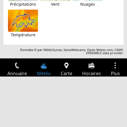
Précipitations
Vent
Nuages
Température
Données © par
MétéoSuisse
,
SwissWebcams
,
Open-Meteo.com
,
CAMS
ENSEMBLE data provider
Annuaire
Météo
Carte
Horaires
Plus
Connexion
Services
Départs
Loisir