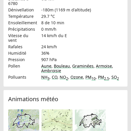
6780
Dénivellation
-180m (1169 m d'altitude)
Température
29.7 °C
Ensoleillement
8 de 10 min
Précipitations
0 mm/h
Vitesse du
14 km/h
du E
vent
Rafales
24 km/h
Humidité
36%
Pression
907 hPa
Pollen
Aune
,
Bouleau
,
Graminées
,
Armoise
,
Ambroisie
Polluants
NH
,
CO
,
NO
,
Ozone
,
PM
,
PM
,
SO
3
2
10
2.5
2
Animations météo