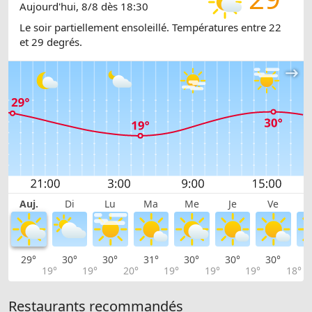
Aujourd'hui, 8/8 dès 18:30
Le soir partiellement ensoleillé. Températures entre 22
et 29 degrés.
Auj.
Di
Lu
Ma
Me
Je
Ve
29°
30°
30°
31°
30°
30°
30°
2
19°
19°
20°
19°
19°
19°
18°
Restaurants recommandés