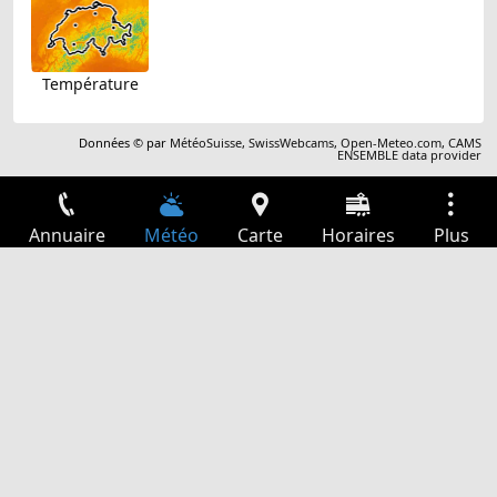
Température
Données © par
MétéoSuisse
,
SwissWebcams
,
Open-Meteo.com
,
CAMS
ENSEMBLE data provider
Annuaire
Météo
Carte
Horaires
Plus
Connexion
Services
Départs
Loisir
Guide TV