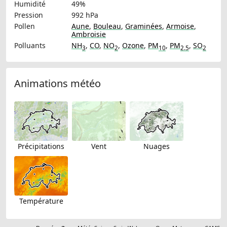
Humidité
49%
Pression
992 hPa
Pollen
Aune
,
Bouleau
,
Graminées
,
Armoise
,
Ambroisie
Polluants
NH
,
CO
,
NO
,
Ozone
,
PM
,
PM
,
SO
3
2
10
2.5
2
Animations météo
Précipitations
Vent
Nuages
Température