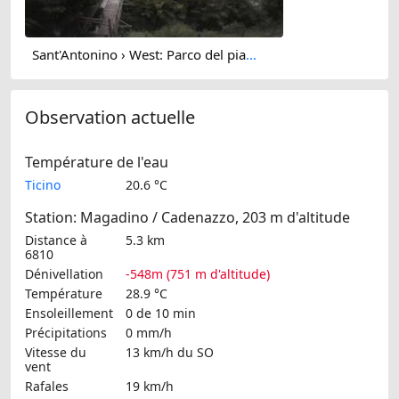
Sant'Antonino › West: Parco del piano di Magadino
Observation actuelle
Température de l'eau
Ticino
20.6 °C
Station: Magadino / Cadenazzo, 203 m d'altitude
Distance à
5.3 km
6810
Dénivellation
-548m (751 m d'altitude)
Température
28.9 °C
Ensoleillement
0 de 10 min
Précipitations
0 mm/h
Vitesse du
13 km/h
du SO
vent
Rafales
19 km/h