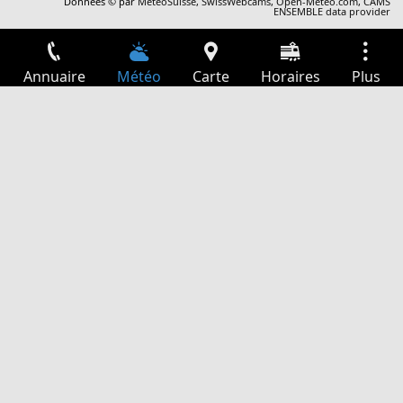
Données © par
MétéoSuisse
,
SwissWebcams
,
Open-Meteo.com
,
CAMS
ENSEMBLE data provider
Annuaire
Météo
Carte
Horaires
Plus
Connexion
Services
Départs
Loisir
Guide TV
Cinéma
Recherche Web