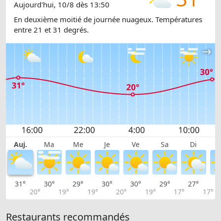
Aujourd'hui, 10/8 dès 13:50
En deuxième moitié de journée nuageux. Températures
entre 21 et 31 degrés.
Auj.
Ma
Me
Je
Ve
Sa
Di
31°
30°
29°
30°
30°
29°
27°
2
20°
19°
19°
20°
19°
17°
17°
Restaurants recommandés