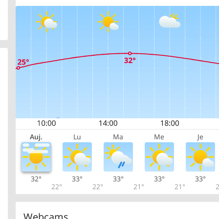
Auj.
Lu
Ma
Me
Je
32°
33°
33°
33°
33°
22°
22°
21°
21°
2
Webcams