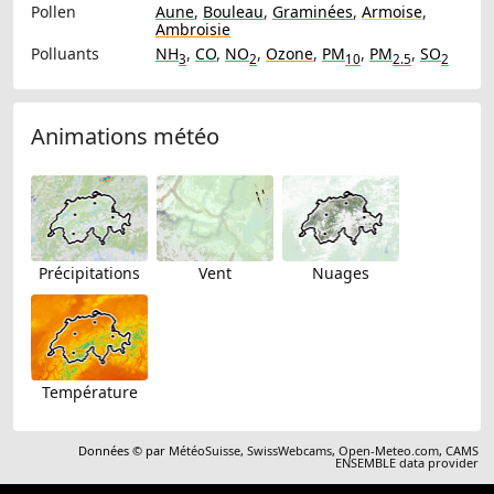
Pollen
Aune
,
Bouleau
,
Graminées
,
Armoise
,
Ambroisie
Polluants
NH
,
CO
,
NO
,
Ozone
,
PM
,
PM
,
SO
3
2
10
2.5
2
Animations météo
Précipitations
Vent
Nuages
Température
Données © par
MétéoSuisse
,
SwissWebcams
,
Open-Meteo.com
,
CAMS
ENSEMBLE data provider