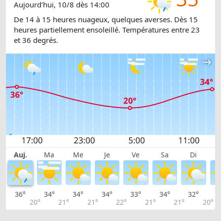
Aujourd'hui, 10/8 dès 14:00
De 14 à 15 heures nuageux, quelques averses. Dès 15
heures partiellement ensoleillé. Températures entre 23
et 36 degrés.
Auj.
Ma
Me
Je
Ve
Sa
Di
36°
34°
34°
34°
33°
34°
32°
3
20°
21°
21°
22°
21°
21°
20°