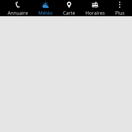
Annuaire
Météo
Carte
Horaires
Plus
Connexion
Services
Départs
Loisir
Guide TV
Cinéma
Recherche Web
App