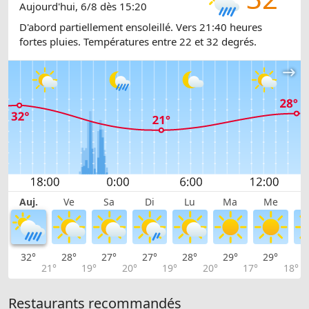
Aujourd'hui, 6/8 dès 15:20
D'abord partiellement ensoleillé. Vers 21:40 heures
fortes pluies. Températures entre 22 et 32 degrés.
Auj.
Ve
Sa
Di
Lu
Ma
Me
32°
28°
27°
27°
28°
29°
29°
2
21°
19°
20°
19°
20°
17°
18°
Restaurants recommandés