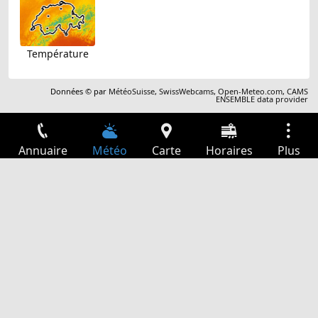
Température
Données © par
MétéoSuisse
,
SwissWebcams
,
Open-Meteo.com
,
CAMS
ENSEMBLE data provider
Annuaire
Météo
Carte
Horaires
Plus
Connexion
Services
Départs
Loisir
Guide TV