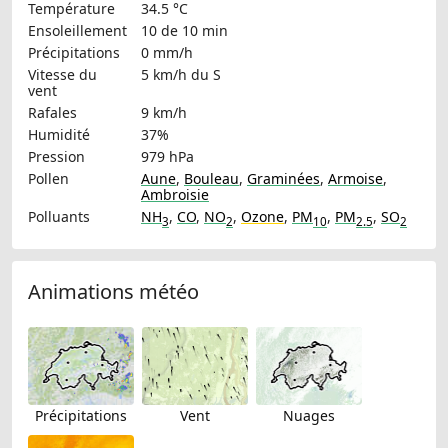
Température
34.5 °C
Ensoleillement
10 de 10 min
Précipitations
0 mm/h
Vitesse du
5 km/h
du S
vent
Rafales
9 km/h
Humidité
37%
Pression
979 hPa
Pollen
Aune
,
Bouleau
,
Graminées
,
Armoise
,
Ambroisie
Polluants
NH
,
CO
,
NO
,
Ozone
,
PM
,
PM
,
SO
3
2
10
2.5
2
Animations météo
Précipitations
Vent
Nuages