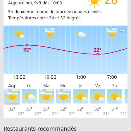
Aujourd'hui, 9/8 dès 10:00
En deuxième moitié de journée nuages élevés.
Températures entre 24 et 32 degrés.
Auj.
Lu
Ma
Me
Je
Ve
Sa
32°
33°
33°
32°
32°
32°
31°
3
22°
22°
22°
22°
22°
21°
21°
Restaurants recommandés