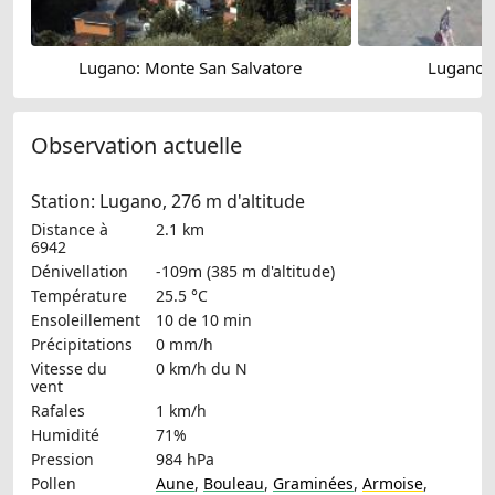
Lugano: Monte San Salvatore
Lugano: 
Observation actuelle
Station: Lugano, 276 m d'altitude
Distance à
2.1 km
6942
Dénivellation
-109m (385 m d'altitude)
Température
25.5 °C
Ensoleillement
10 de 10 min
Précipitations
0 mm/h
Vitesse du
0 km/h
du N
vent
Rafales
1 km/h
Humidité
71%
Pression
984 hPa
Pollen
Aune
,
Bouleau
,
Graminées
,
Armoise
,