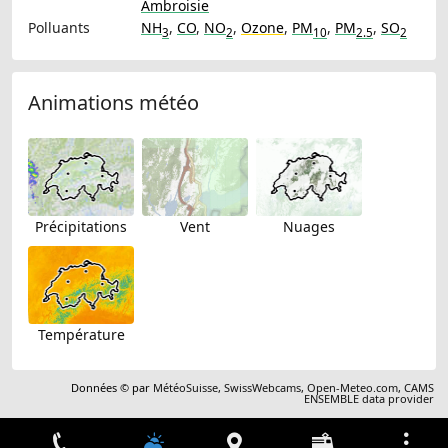
Ambroisie
Polluants
NH
,
CO
,
NO
,
Ozone
,
PM
,
PM
,
SO
3
2
10
2.5
2
Animations météo
Précipitations
Vent
Nuages
Température
Données © par
MétéoSuisse
,
SwissWebcams
,
Open-Meteo.com
,
CAMS
ENSEMBLE data provider