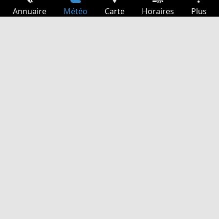
Annuaire
Météo
Carte
Horaires
Plus
Connexion
Services
Départs
Loisir
Guide TV
Cinéma
Recherche Web
App