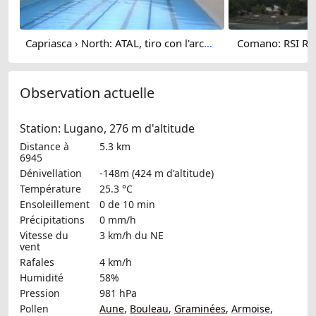
Capriasca › North: ATAL, tiro con l'arco - Centro balneare Capriasca - Arena sportiva Capriasca - Parco Melontano
Comano: RSI Rad
Observation actuelle
Station: Lugano, 276 m d'altitude
Distance à
5.3 km
6945
Dénivellation
-148m (424 m d'altitude)
Température
25.3 °C
Ensoleillement
0 de 10 min
Précipitations
0 mm/h
Vitesse du
3 km/h
du NE
vent
Rafales
4 km/h
Humidité
58%
Pression
981 hPa
Pollen
Aune
,
Bouleau
,
Graminées
,
Armoise
,