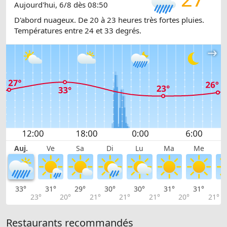
Aujourd'hui, 6/8 dès 08:50
D'abord nuageux. De 20 à 23 heures très fortes pluies.
Températures entre 24 et 33 degrés.
Auj.
Ve
Sa
Di
Lu
Ma
Me
33°
31°
29°
30°
30°
31°
31°
3
23°
20°
21°
21°
21°
20°
21°
Restaurants recommandés