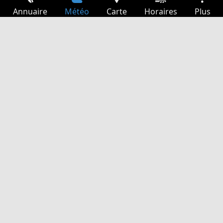
Annuaire
Météo
Carte
Horaires
Plus
Connexion
Services
Départs
Loisir
Guide TV
Cinéma
Recherche Web
App