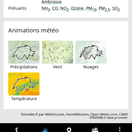
Ambroisie
Polluants
NH
,
CO
,
NO
,
Ozone
,
PM
,
PM
,
SO
3
2
10
2.5
2
Animations météo
Précipitations
Vent
Nuages
Température
Données © par
MétéoSuisse
,
SwissWebcams
,
Open-Meteo.com
,
CAMS
ENSEMBLE data provider