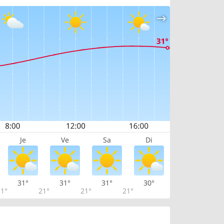
Je
Ve
Sa
Di
31°
31°
31°
30°
1°
21°
21°
21°