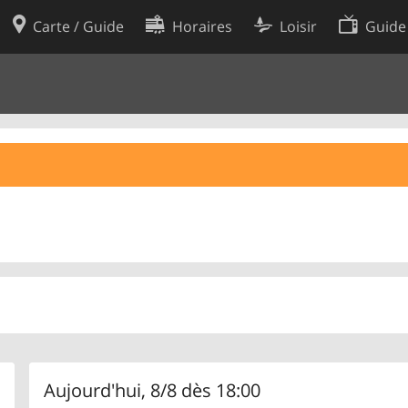
Carte / Guide
Horaires
Loisir
Guide
Politique en matière de cooki
utilisation
Préférences de cookies
des données
Développeurs
Aujourd'hui, 8/8 dès 18:00