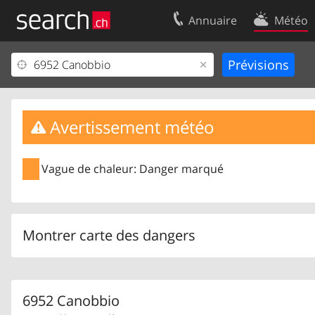
Annuaire
Météo
Votre inscription
Contact
Centre clients
Conditions d’
Mentions Légales
Protection 
Avertissement météo
Vague de chaleur: Danger marqué
Montrer carte des dangers
6952 Canobbio