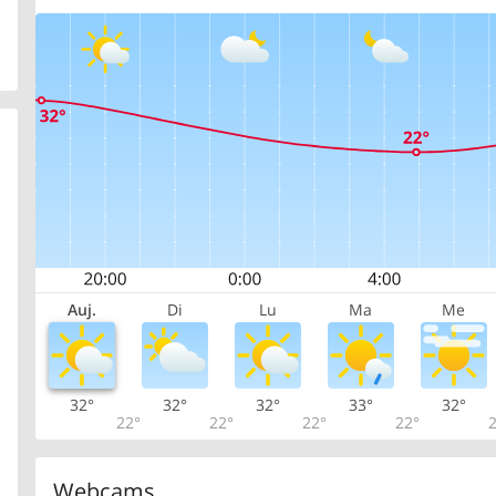
Auj.
Di
Lu
Ma
Me
32°
32°
32°
33°
32°
22°
22°
22°
22°
2
Webcams