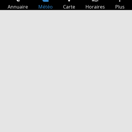
Annuaire
Météo
Carte
Horaires
Plus
Connexion
Services
Départs
Loisir
Guide TV
Cinéma
Recherche Web
App