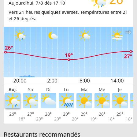
Aujourd'hui, 7/8 dès 17:10
Vers 21 heures quelques averses. Températures entre 21
et 26 degrés.
Auj.
Sa
Di
Lu
Ma
Me
Je
26°
27°
28°
29°
29°
28°
29°
2
18°
20°
20°
20°
19°
18°
18°
Restaurants recommandés