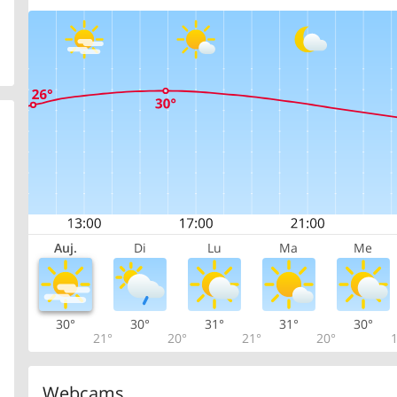
Auj.
Di
Lu
Ma
Me
30°
30°
31°
31°
30°
21°
20°
21°
20°
1
Webcams