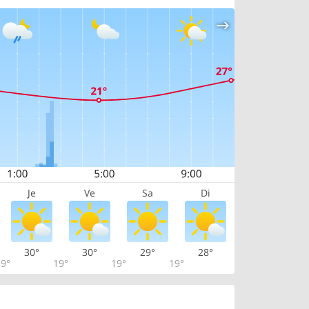
Je
Ve
Sa
Di
30°
30°
29°
28°
9°
19°
19°
19°