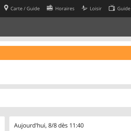
Carte / Guide
Horaires
Loisir
Guide
Politique en matière de cooki
utilisation
Préférences de cookies
des données
Développeurs
Aujourd'hui, 8/8 dès 11:40