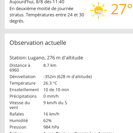
Aujourd'hui, 8/8 dès 11:40
27°
En deuxième moitié de journée
stratus. Températures entre 24 et 30
degrés.
Observation actuelle
Station: Lugano, 276 m d'altitude
Distance à
8.7 km
6960
Dénivellation
-352m (628 m d'altitude)
Température
26.3 °C
Ensoleillement
10 de 10 min
Précipitations
0 mm/h
Vitesse du
9 km/h
du S
vent
Rafales
16 km/h
Humidité
62%
Pression
984 hPa