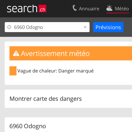
Annuaire
Météo
Votre inscription
Contact
Centre clients
Conditions d’
Mentions Légales
Protection 
Avertissement météo
Vague de chaleur: Danger marqué
Montrer carte des dangers
6960 Odogno