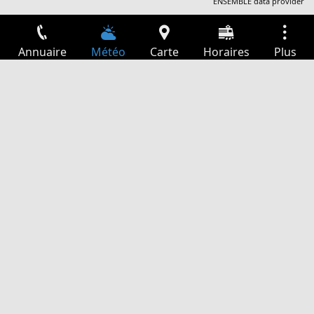
ENSEMBLE data provider
Annuaire
Météo
Carte
Horaires
Plus
Connexion
Services
Départs
Loisir
Guide TV
Cinéma
Recherche Web
App