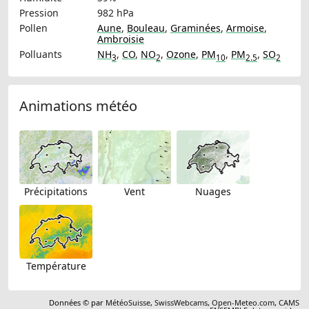
Pression
982 hPa
Pollen
Aune
,
Bouleau
,
Graminées
,
Armoise
,
Ambroisie
Polluants
NH
,
CO
,
NO
,
Ozone
,
PM
,
PM
,
SO
3
2
10
2.5
2
Animations météo
Précipitations
Vent
Nuages
Température
Données © par
MétéoSuisse
,
SwissWebcams
,
Open-Meteo.com
,
CAMS