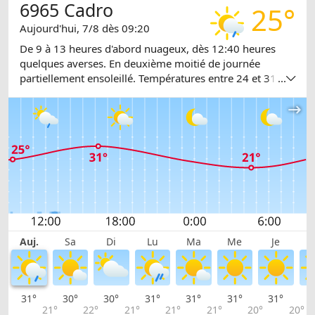
6965 Cadro
25°
Aujourd'hui, 7/8 dès 09:20
De 9 à 13 heures d'abord nuageux, dès 12:40 heures
quelques averses. En deuxième moitié de journée
partiellement ensoleillé. Températures entre 24 et 31
...
degrés.
Auj.
Sa
Di
Lu
Ma
Me
Je
31°
30°
30°
31°
31°
31°
31°
3
21°
22°
21°
21°
21°
20°
20°