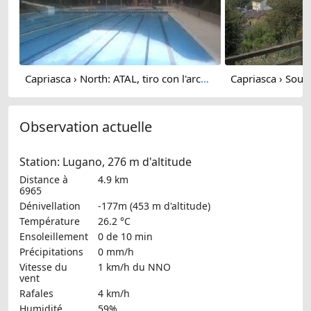
Capriasca › North: ATAL, tiro con l'arco - Centro balneare Capriasca - Arena sportiva Capriasca - Parco Melontano
Observation actuelle
Station: Lugano, 276 m d'altitude
Distance à
4.9 km
6965
Dénivellation
-177m (453 m d'altitude)
Température
26.2 °C
Ensoleillement
0 de 10 min
Précipitations
0 mm/h
Vitesse du
1 km/h
du NNO
vent
Rafales
4 km/h
Humidité
59%