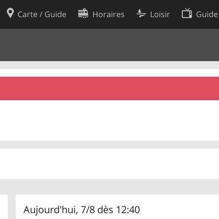
Carte / Guide
Horaires
Loisir
Guide
Politique en matière de cooki
utilisation
Préférences de cookies
des données
Développeurs
Aujourd'hui, 7/8 dès 12:40