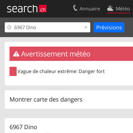
Annuaire
Météo
Votre inscription
Contact
Centre clients
Conditions d’
Mentions Légales
Protection 
Avertissement météo
Vague de chaleur extrême: Danger fort
Montrer carte des dangers
6967 Dino