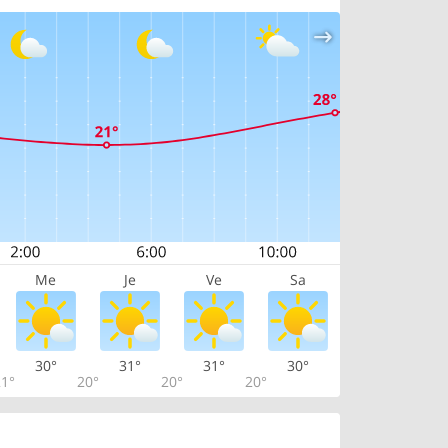
Me
Je
Ve
Sa
30°
31°
31°
30°
1°
20°
20°
20°