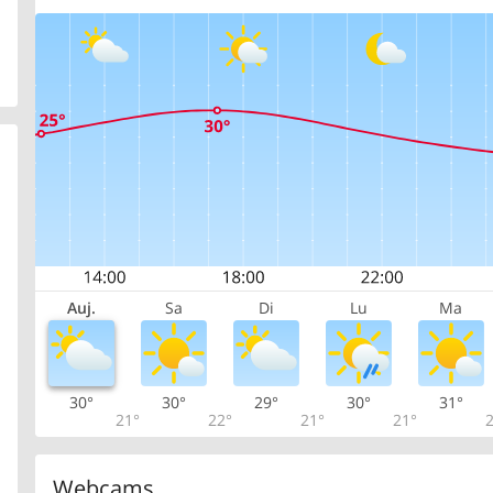
Auj.
Sa
Di
Lu
Ma
30°
30°
29°
30°
31°
21°
22°
21°
21°
2
Webcams