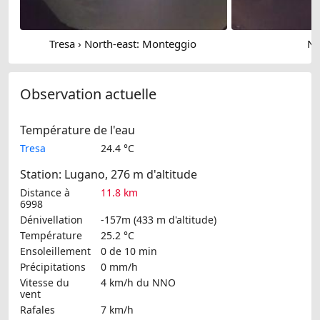
Tresa › North-east: Monteggio
No
Observation actuelle
Température de l'eau
Tresa
24.4 °C
Station: Lugano, 276 m d'altitude
Distance à
11.8 km
6998
Dénivellation
-157m (433 m d'altitude)
Température
25.2 °C
Ensoleillement
0 de 10 min
Précipitations
0 mm/h
Vitesse du
4 km/h
du NNO
vent
Rafales
7 km/h