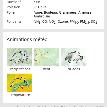
Humidité
51%
Pression
981 hPa
Pollen
Aune
,
Bouleau
,
Graminées
,
Armoise
,
Ambroisie
Polluants
NH
,
CO
,
NO
,
Ozone
,
PM
,
PM
,
SO
3
2
10
2.5
2
Animations météo
Précipitations
Vent
Nuages
Température