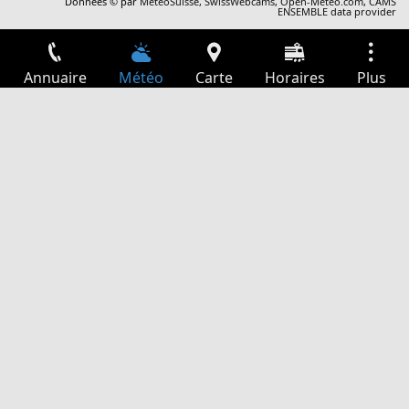
Données © par
MétéoSuisse
,
SwissWebcams
,
Open-Meteo.com
,
CAMS
ENSEMBLE data provider
Annuaire
Météo
Carte
Horaires
Plus
Connexion
Services
Départs
Loisir
Guide TV
Cinéma
Recherche Web