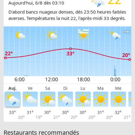
Aujourd'hui, 6/8 dès 03:10
D'abord bancs nuageux denses, dès 23:50 heures faibles
averses. Températures la nuit 22, l'après-midi 33 degrés.
Auj.
Ve
Sa
Di
Lu
Ma
Me
33°
31°
30°
30°
30°
31°
32°
3
20°
19°
21°
20°
20°
20°
21°
Restaurants recommandés