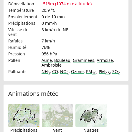
Dénivellation
-518m (1074 m d'altitude)
Température
20.9 °C
Ensoleillement
0 de 10 min
Précipitations
0 mm/h
Vitesse du
3 km/h
du NE
vent
Rafales
7 km/h
Humidité
76%
Pression
956 hPa
Pollen
Aune
,
Bouleau
,
Graminées
,
Armoise
,
Ambroisie
Polluants
NH
,
CO
,
NO
,
Ozone
,
PM
,
PM
,
SO
3
2
10
2.5
2
Animations météo
Précipitations
Vent
Nuages