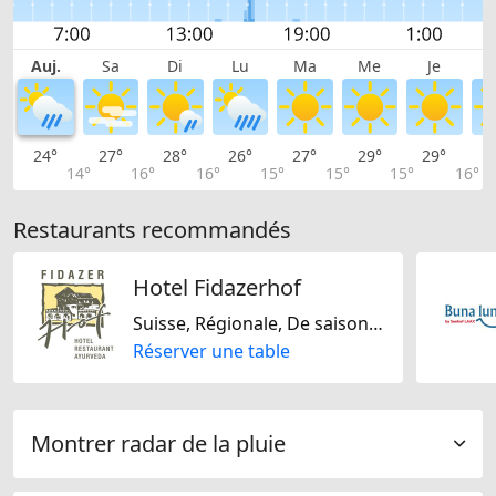
Auj.
Sa
Di
Lu
Ma
Me
Je
24°
27°
28°
26°
27°
29°
29°
2
14°
16°
16°
15°
15°
15°
16°
Restaurants recommandés
Hotel Fidazerhof
Suisse, Régionale, De saison, Sans lactose, Sans gluten
Réserver une table
Montrer radar de la pluie