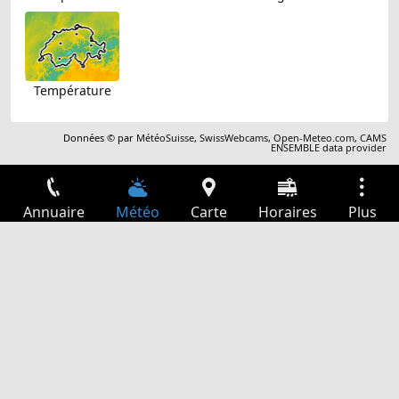
Température
Données © par
MétéoSuisse
,
SwissWebcams
,
Open-Meteo.com
,
CAMS
ENSEMBLE data provider
Annuaire
Météo
Carte
Horaires
Plus
Connexion
Services
Départs
Loisir