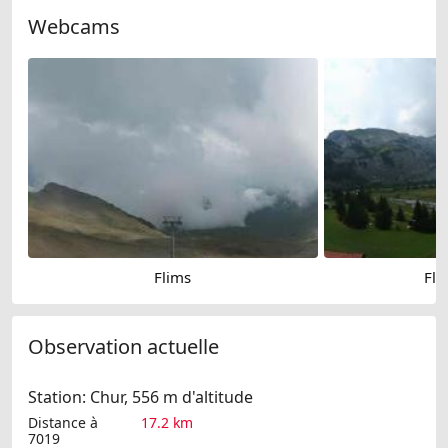
Webcams
Flims
Fli
Observation actuelle
Station: Chur, 556 m d'altitude
Distance à
17.2 km
7019