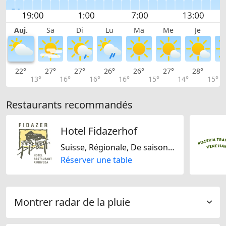
Auj.
Sa
Di
Lu
Ma
Me
Je
22°
27°
27°
26°
26°
27°
28°
2
13°
16°
16°
16°
15°
14°
15°
Restaurants recommandés
Hotel Fidazerhof
Suisse, Régionale, De saison, Sans lactose, Sans gluten
Réserver une table
Montrer radar de la pluie