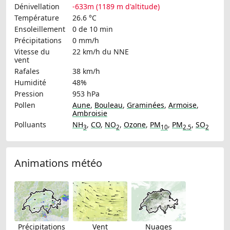
Dénivellation
-633m (1189 m d'altitude)
Température
26.6 °C
Ensoleillement
0 de 10 min
Précipitations
0 mm/h
Vitesse du
22 km/h
du NNE
vent
Rafales
38 km/h
Humidité
48%
Pression
953 hPa
Pollen
Aune
,
Bouleau
,
Graminées
,
Armoise
,
Ambroisie
Polluants
NH
,
CO
,
NO
,
Ozone
,
PM
,
PM
,
SO
3
2
10
2.5
2
Animations météo
Précipitations
Vent
Nuages