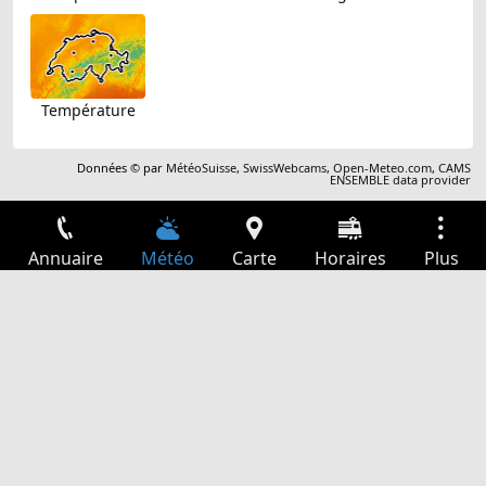
Température
Données © par
MétéoSuisse
,
SwissWebcams
,
Open-Meteo.com
,
CAMS
ENSEMBLE data provider
Annuaire
Météo
Carte
Horaires
Plus
Connexion
Services
Départs
Loisir