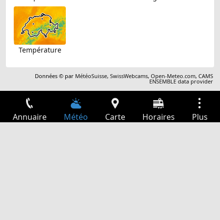
Température
Données © par
MétéoSuisse
,
SwissWebcams
,
Open-Meteo.com
,
CAMS
ENSEMBLE data provider
Annuaire
Météo
Carte
Horaires
Plus
Connexion
Services
Départs
Loisir