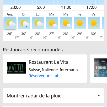
Auj.
Di
Lu
Ma
Me
Je
Ve
26°
30°
28°
27°
28°
29°
30°
2
17°
16°
16°
16°
16°
16°
17°
Restaurants recommandés
Restaurant La Vita
Suisse, Italienne, Internationale, Méditarranéenne
Réserver une table
Montrer radar de la pluie