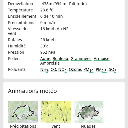
Dénivellation
-438m (994 m d'altitude)
Température
28.8 °C
Ensoleillement
0 de 10 min
Précipitations
0 mm/h
Vitesse du
16 km/h
du NE
vent
Rafales
26 km/h
Humidité
39%
Pression
952 hPa
Pollen
Aune
,
Bouleau
,
Graminées
,
Armoise
,
Ambroisie
Polluants
NH
,
CO
,
NO
,
Ozone
,
PM
,
PM
,
SO
3
2
10
2.5
2
Animations météo
Précipitations
Vent
Nuages