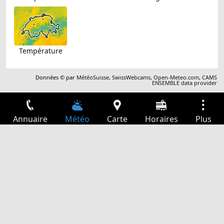
Température
Données © par
MétéoSuisse
,
SwissWebcams
,
Open-Meteo.com
,
CAMS
ENSEMBLE data provider
Annuaire
Météo
Carte
Horaires
Plus
Connexion
Services
Départs
Loisir