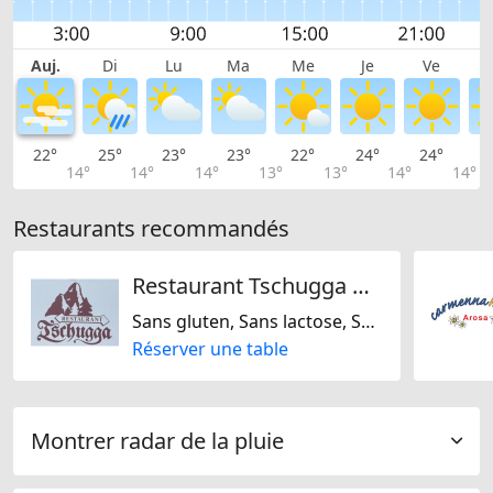
Auj.
Di
Lu
Ma
Me
Je
Ve
22°
25°
23°
23°
22°
24°
24°
2
14°
14°
14°
13°
13°
14°
14°
Restaurants recommandés
Restaurant Tschugga GmbH
Sans gluten, Sans lactose, Sans noix, Suisse
Réserver une table
Montrer radar de la pluie