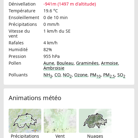
Dénivellation
-941m (1497 m d'altitude)
Température
19.6 °C
Ensoleillement
0 de 10 min
Précipitations
0 mm/h
Vitesse du
1 km/h
du SE
vent
Rafales
4 km/h
Humidité
82%
Pression
955 hPa
Pollen
Aune
,
Bouleau
,
Graminées
,
Armoise
,
Ambroisie
Polluants
NH
,
CO
,
NO
,
Ozone
,
PM
,
PM
,
SO
3
2
10
2.5
2
Animations météo
Précipitations
Vent
Nuages