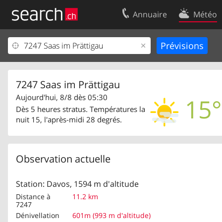
Annuaire
Météo
Votre inscription
Contact
Centre clients
Conditions d’
Mentions Légales
Protection 
7247 Saas im Prättigau
Aujourd'hui, 8/8 dès 05:30
15°
Dès 5 heures stratus. Températures la
nuit 15, l'après-midi 28 degrés.
Observation actuelle
Station: Davos, 1594 m d'altitude
Distance à
11.2 km
7247
Dénivellation
601m (993 m d'altitude)