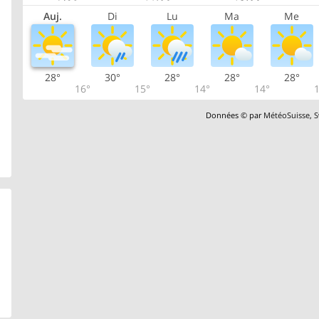
Auj.
Di
Lu
Ma
Me
28°
30°
28°
28°
28°
16°
15°
14°
14°
1
Données © par
MétéoSuisse
,
S