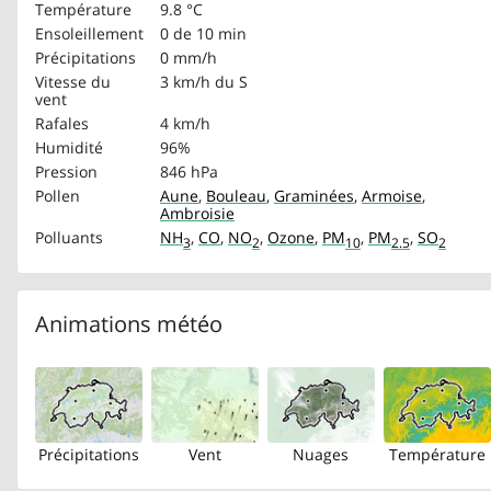
Température
9.8 °C
Ensoleillement
0 de 10 min
Précipitations
0 mm/h
Vitesse du
3 km/h
du S
vent
Rafales
4 km/h
Humidité
96%
Pression
846 hPa
Pollen
Aune
,
Bouleau
,
Graminées
,
Armoise
,
Ambroisie
Polluants
NH
,
CO
,
NO
,
Ozone
,
PM
,
PM
,
SO
3
2
10
2.5
2
Animations météo
Précipitations
Vent
Nuages
Température