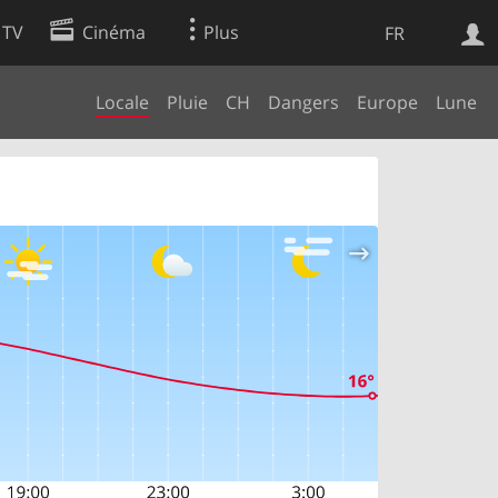
 TV
Cinéma
Plus
FR
Locale
Pluie
CH
Dangers
Europe
Lune
es
Web
Apps