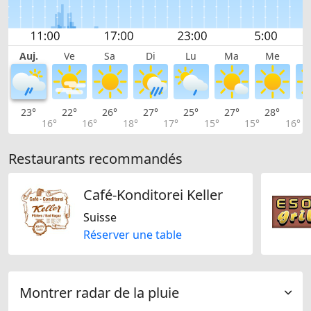
Auj.
Ve
Sa
Di
Lu
Ma
Me
23°
22°
26°
27°
25°
27°
28°
2
16°
16°
18°
17°
15°
15°
16°
Restaurants recommandés
Café-Konditorei Keller
Suisse
Réserver une table
Montrer radar de la pluie