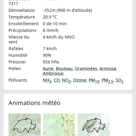
7317
Dénivellation
-352m (908 m d'altitude)
Température
20.9 °C
Ensoleillement
0 de 10 min
Précipitations
0 mm/h
Vitesse du
4 km/h
du NNO
vent
Rafales
7 km/h
Humidité
90%
Pression
956 hPa
Pollen
Aune
,
Bouleau
,
Graminées
,
Armoise
,
Ambroisie
Polluants
NH
,
CO
,
NO
,
Ozone
,
PM
,
PM
,
SO
3
2
10
2.5
2
Animations météo