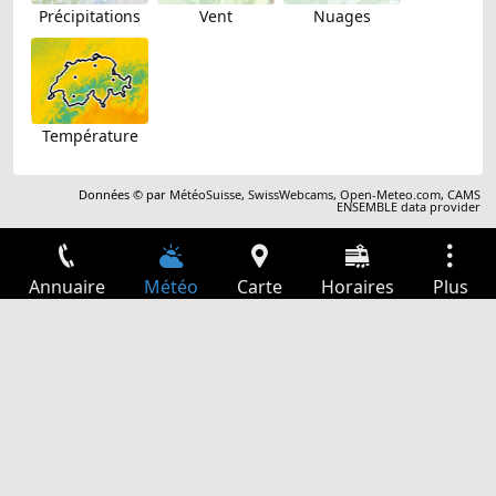
Précipitations
Vent
Nuages
Température
Données © par
MétéoSuisse
,
SwissWebcams
,
Open-Meteo.com
,
CAMS
ENSEMBLE data provider
Annuaire
Météo
Carte
Horaires
Plus
Connexion
Services
Départs
Loisir