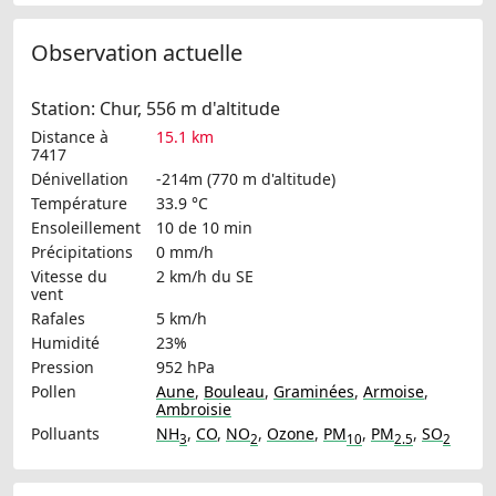
Observation actuelle
Station: Chur, 556 m d'altitude
Distance à
15.1 km
7417
Dénivellation
-214m (770 m d'altitude)
Température
33.9 °C
Ensoleillement
10 de 10 min
Précipitations
0 mm/h
Vitesse du
2 km/h
du SE
vent
Rafales
5 km/h
Humidité
23%
Pression
952 hPa
Pollen
Aune
,
Bouleau
,
Graminées
,
Armoise
,
Ambroisie
Polluants
NH
,
CO
,
NO
,
Ozone
,
PM
,
PM
,
SO
3
2
10
2.5
2