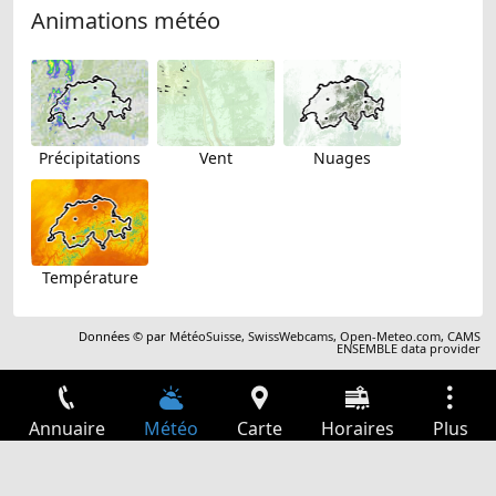
Animations météo
Précipitations
Vent
Nuages
Température
Données © par
MétéoSuisse
,
SwissWebcams
,
Open-Meteo.com
,
CAMS
ENSEMBLE data provider
Annuaire
Météo
Carte
Horaires
Plus
Connexion