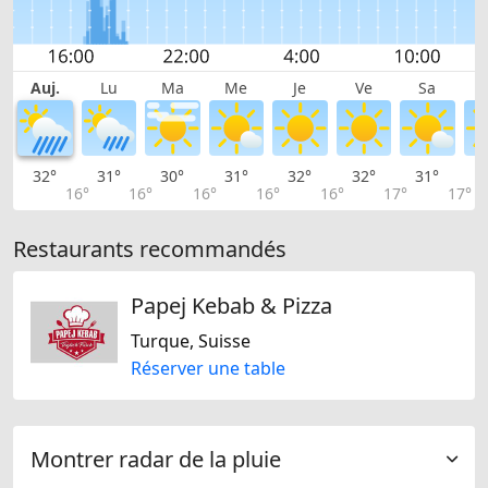
Auj.
Lu
Ma
Me
Je
Ve
Sa
32°
31°
30°
31°
32°
32°
31°
2
16°
16°
16°
16°
16°
17°
17°
Restaurants recommandés
Papej Kebab & Pizza
Turque, Suisse
Réserver une table
Montrer radar de la pluie