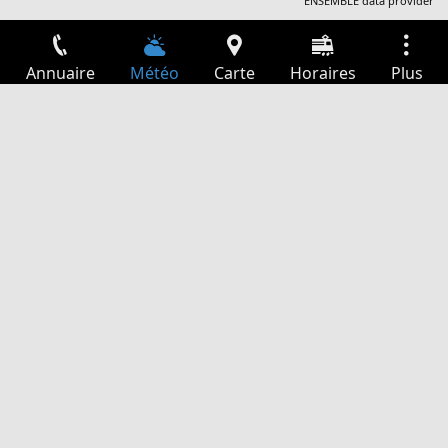
ENSEMBLE data provider
Annuaire
Météo
Carte
Horaires
Plus
Connexion
Services
Départs
Loisir
Guide TV
Cinéma
Recherche Web
App