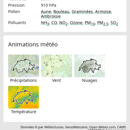
Pression
910 hPa
Pollen
Aune
,
Bouleau
,
Graminées
,
Armoise
,
Ambroisie
Polluants
NH
,
CO
,
NO
,
Ozone
,
PM
,
PM
,
SO
3
2
10
2.5
2
Animations météo
Précipitations
Vent
Nuages
Température
Données © par
MétéoSuisse
,
SwissWebcams
,
Open-Meteo.com
,
CAMS