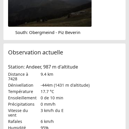
South: Obergmeind - Piz Beverin
Observation actuelle
Station: Andeer, 987 m d'altitude
Distance à
9.4 km
7428
Dénivellation
-444m (1431 m d'altitude)
Température
17.7 °C
Ensoleillement
0 de 10 min
Précipitations
0 mm/h
Vitesse du
3 km/h
du E
vent
Rafales
6 km/h
Humidité
95%