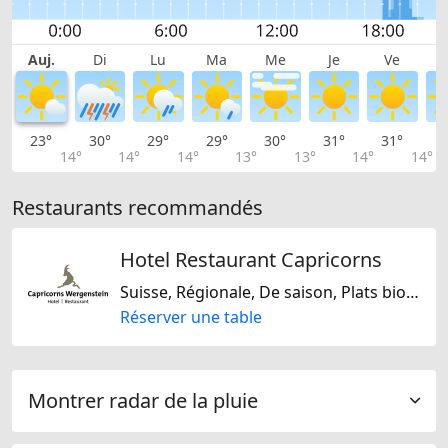
Auj.
Di
Lu
Ma
Me
Je
Ve
23°
30°
29°
29°
30°
31°
31°
2
14°
14°
14°
13°
13°
14°
14°
Restaurants recommandés
Hotel Restaurant Capricorns
Suisse, Régionale, De saison, Plats bio, Sans gluten, Sans lactose, Europe Centrale, Européene
Réserver une table
Montrer radar de la pluie