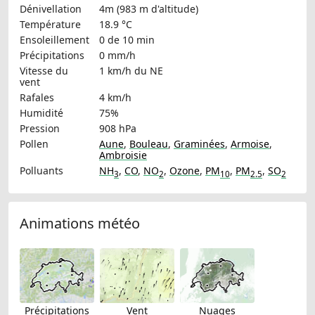
Dénivellation
4m (983 m d'altitude)
Température
18.9 °C
Ensoleillement
0 de 10 min
Précipitations
0 mm/h
Vitesse du
1 km/h
du NE
vent
Rafales
4 km/h
Humidité
75%
Pression
908 hPa
Pollen
Aune
,
Bouleau
,
Graminées
,
Armoise
,
Ambroisie
Polluants
NH
,
CO
,
NO
,
Ozone
,
PM
,
PM
,
SO
3
2
10
2.5
2
Animations météo
Précipitations
Vent
Nuages