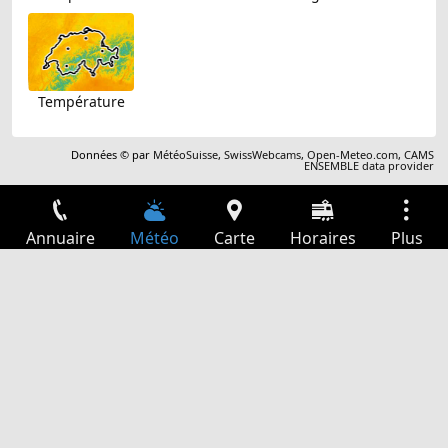
Température
Données © par
MétéoSuisse
,
SwissWebcams
,
Open-Meteo.com
,
CAMS
ENSEMBLE data provider
Annuaire
Météo
Carte
Horaires
Plus
Connexion
Services
Départs
Loisir