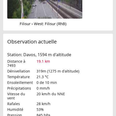
Filisur › West: Filisur (RhB)
Observation actuelle
Station: Davos, 1594 m d'altitude
Distance à
19.1 km
7493
Dénivellation
319m (1275 m d'altitude)
Température
21.3 °C
Ensoleillement
0 de 10 min
Précipitations
0 mm/h
Vitesse du
20 km/h
du NNE
vent
Rafales
28 km/h
Humidité
53%
Pression
845 hPa