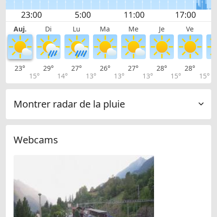
Auj.
Di
Lu
Ma
Me
Je
Ve
23°
29°
27°
26°
27°
28°
28°
2
15°
14°
13°
13°
13°
15°
15°
Montrer radar de la pluie
Webcams