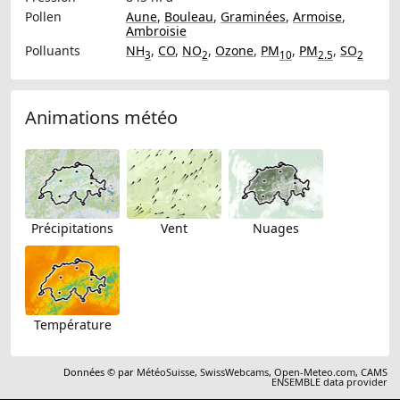
Pollen
Aune
,
Bouleau
,
Graminées
,
Armoise
,
Ambroisie
Polluants
NH
,
CO
,
NO
,
Ozone
,
PM
,
PM
,
SO
3
2
10
2.5
2
Animations météo
Précipitations
Vent
Nuages
Température
Données © par
MétéoSuisse
,
SwissWebcams
,
Open-Meteo.com
,
CAMS
ENSEMBLE data provider