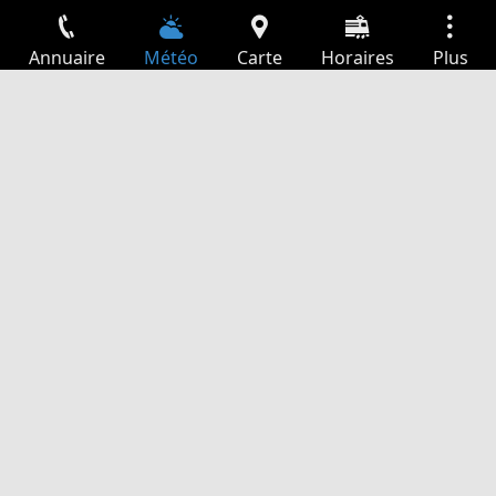
Annuaire
Météo
Carte
Horaires
Plus
Connexion
Services
Départs
Loisir
Guide TV
Cinéma
Recherche Web
App