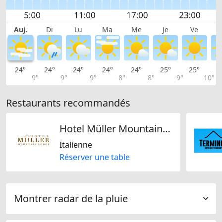
Auj.
Di
Lu
Ma
Me
Je
Ve
24°
24°
24°
24°
24°
25°
25°
2
9°
9°
9°
8°
8°
9°
10°
Restaurants recommandés
Hotel Müller Mountain Lodge
Italienne
Réserver une table
Montrer radar de la pluie