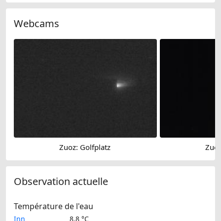
Webcams
Zuoz: Golfplatz
Zuoz
Observation actuelle
Température de l'eau
Inn
8.8 °C