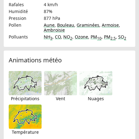
Rafales
4 km/h
Humidité
87%
Pression
877 hPa
Pollen
Aune
,
Bouleau
,
Graminées
,
Armoise
,
Ambroisie
Polluants
NH
,
CO
,
NO
,
Ozone
,
PM
,
PM
,
SO
3
2
10
2.5
2
Animations météo
Précipitations
Vent
Nuages
Température