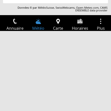
Données © par
MétéoSuisse
,
SwissWebcams
,
Open-Meteo.com
,
CAMS
ENSEMBLE data provider
Annuaire
Météo
Carte
Horaires
Plus
Connexion
Services
Départs
Loisir
Guide TV
Cinéma
Recherche Web