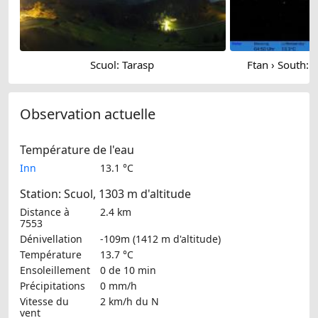
Scuol: Tarasp
Ftan › South:
Observation actuelle
Température de l'eau
Inn
13.1 °C
Station: Scuol, 1303 m d'altitude
Distance à
2.4 km
7553
Dénivellation
-109m (1412 m d'altitude)
Température
13.7 °C
Ensoleillement
0 de 10 min
Précipitations
0 mm/h
Vitesse du
2 km/h
du N
vent