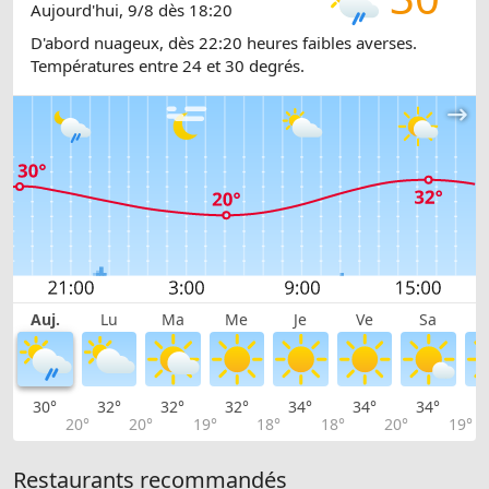
Aujourd'hui, 9/8 dès 18:20
D'abord nuageux, dès 22:20 heures faibles averses.
Températures entre 24 et 30 degrés.
Auj.
Lu
Ma
Me
Je
Ve
Sa
30°
32°
32°
32°
34°
34°
34°
2
20°
20°
19°
18°
18°
20°
19°
Restaurants recommandés