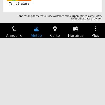
Température
Données © par
MétéoSuisse
,
SwissWebcams
,
Open-Meteo.com
,
CAMS
ENSEMBLE data provider
Annuaire
Météo
Carte
Horaires
Plus
Connexion
Services
Départs
Loisir
Guide TV
Cinéma