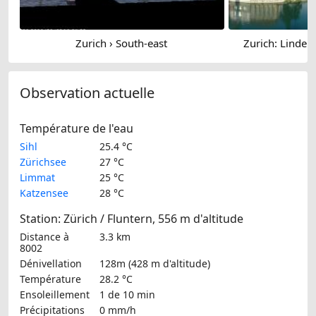
Zurich › South-east
Zurich: Linden
Observation actuelle
Température de l'eau
Sihl
25.4 °C
Zürichsee
27 °C
Limmat
25 °C
Katzensee
28 °C
Station: Zürich / Fluntern, 556 m d'altitude
Distance à
3.3 km
8002
Dénivellation
128m (428 m d'altitude)
Température
28.2 °C
Ensoleillement
1 de 10 min
Précipitations
0 mm/h