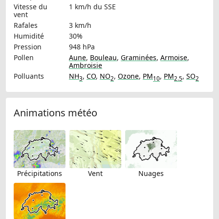
Vitesse du
1 km/h
du SSE
vent
Rafales
3 km/h
Humidité
30%
Pression
948 hPa
Pollen
Aune
,
Bouleau
,
Graminées
,
Armoise
,
Ambroisie
Polluants
NH
,
CO
,
NO
,
Ozone
,
PM
,
PM
,
SO
3
2
10
2.5
2
Animations météo
Précipitations
Vent
Nuages