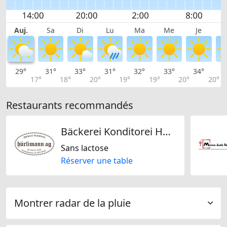
Auj.
Sa
Di
Lu
Ma
Me
Je
29°
31°
33°
31°
32°
33°
34°
3
17°
18°
20°
19°
19°
20°
20°
Restaurants recommandés
Bäckerei Konditorei Hürlimann AG
Sans lactose
Réserver une table
Montrer radar de la pluie