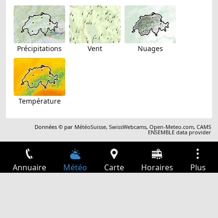
Précipitations
Vent
Nuages
Température
Données © par
MétéoSuisse
,
SwissWebcams
,
Open-Meteo.com
,
CAMS
ENSEMBLE data provider
Annuaire
Météo
Carte
Horaires
Plus
Connexion
Services