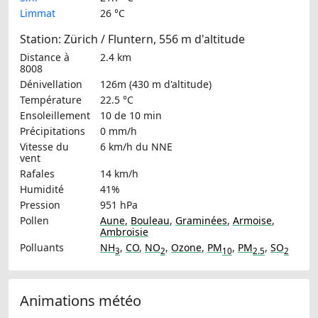
Limmat
26 °C
Station: Zürich / Fluntern, 556 m d'altitude
Distance à
2.4 km
8008
Dénivellation
126m (430 m d'altitude)
Température
22.5 °C
Ensoleillement
10 de 10 min
Précipitations
0 mm/h
Vitesse du
6 km/h
du NNE
vent
Rafales
14 km/h
Humidité
41%
Pression
951 hPa
Pollen
Aune
,
Bouleau
,
Graminées
,
Armoise
,
Ambroisie
Polluants
NH
,
CO
,
NO
,
Ozone
,
PM
,
PM
,
SO
3
2
10
2.5
2
Animations météo