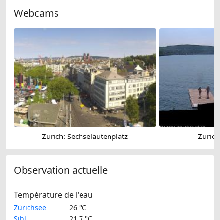
Webcams
Zurich: Sechseläutenplatz
Zurich
Observation actuelle
Température de l'eau
Zürichsee
26 °C
Sihl
21.7 °C