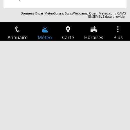
Données © par
MétéoSuisse
,
SwissWebcams
,
Open-Meteo.com
,
CAMS
ENSEMBLE data provider
Annuaire
Météo
Carte
Horaires
Plus
Connexion
Services
Départs
Loisir
Guide TV
Cinéma