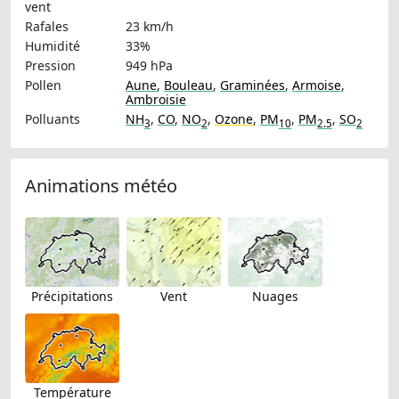
vent
Rafales
23 km/h
Humidité
33%
Pression
949 hPa
Pollen
Aune
,
Bouleau
,
Graminées
,
Armoise
,
Ambroisie
Polluants
NH
,
CO
,
NO
,
Ozone
,
PM
,
PM
,
SO
3
2
10
2.5
2
Animations météo
Précipitations
Vent
Nuages
Température