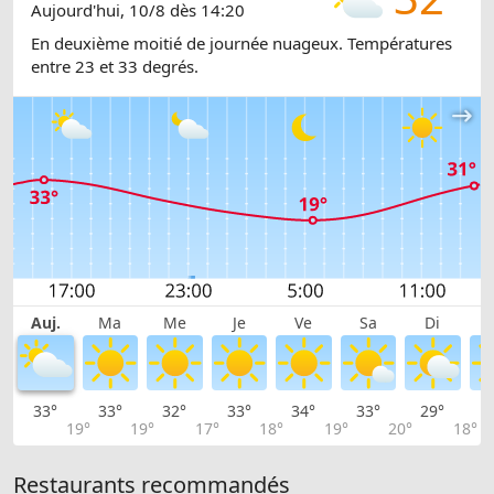
Aujourd'hui, 10/8 dès 14:20
En deuxième moitié de journée nuageux. Températures
entre 23 et 33 degrés.
Auj.
Ma
Me
Je
Ve
Sa
Di
33°
33°
32°
33°
34°
33°
29°
2
19°
19°
17°
18°
19°
20°
18°
Restaurants recommandés