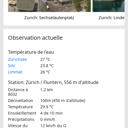
Zurich: Sechseläutenplatz
Zurich: Linden
Observation actuelle
Température de l'eau
Zürichsee
27 °C
Sihl
23.8 °C
Limmat
26 °C
Station: Zürich / Fluntern, 556 m d'altitude
Distance à
1.2 km
8032
Dénivellation
100m (456 m d'altitude)
Température
29.9 °C
Ensoleillement
4 de 10 min
Précipitations
0 mm/h
Vitesse du
12 km/h
du O