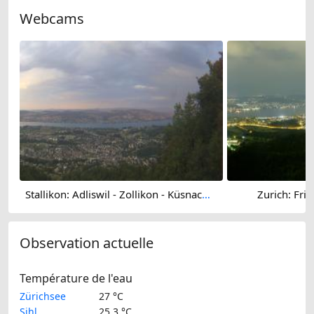
Webcams
Stallikon: Adliswil - Zollikon - Küsnacht - Erlenbach - Zurich - Herrliberg - Horgen - Zürichsee
Zurich: Fri
Observation actuelle
Température de l'eau
Zürichsee
27 °C
Sihl
25.3 °C