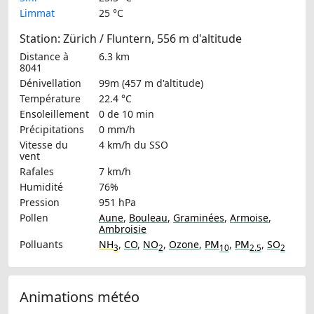
Limmat
25 °C
Station: Zürich / Fluntern, 556 m d'altitude
Distance à
6.3 km
8041
Dénivellation
99m (457 m d'altitude)
Température
22.4 °C
Ensoleillement
0 de 10 min
Précipitations
0 mm/h
Vitesse du
4 km/h
du SSO
vent
Rafales
7 km/h
Humidité
76%
Pression
951 hPa
Pollen
Aune
,
Bouleau
,
Graminées
,
Armoise
,
Ambroisie
Polluants
NH
,
CO
,
NO
,
Ozone
,
PM
,
PM
,
SO
3
2
10
2.5
2
Animations météo