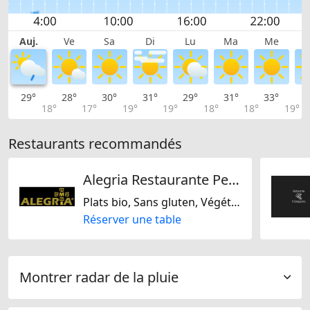
Auj.
Ve
Sa
Di
Lu
Ma
Me
29°
28°
30°
31°
29°
31°
33°
3
18°
17°
19°
19°
18°
18°
19°
Restaurants recommandés
Alegria Restaurante Peruano
Plats bio, Sans gluten, Végétarienne jaïn, Péruvienne
Réserver une table
Montrer radar de la pluie