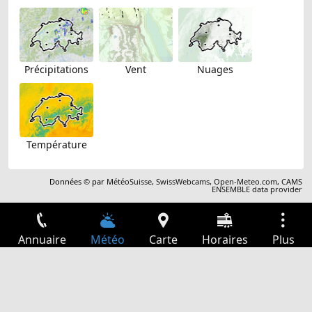
Précipitations
Vent
Nuages
Température
Données © par
MétéoSuisse
,
SwissWebcams
,
Open-Meteo.com
,
CAMS
ENSEMBLE data provider
Annuaire
Météo
Carte
Horaires
Plus
Connexion
Services