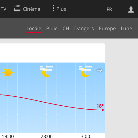
 TV
Cinéma
Plus
FR
Locale
Pluie
CH
Dangers
Europe
Lune
es
Web
Apps