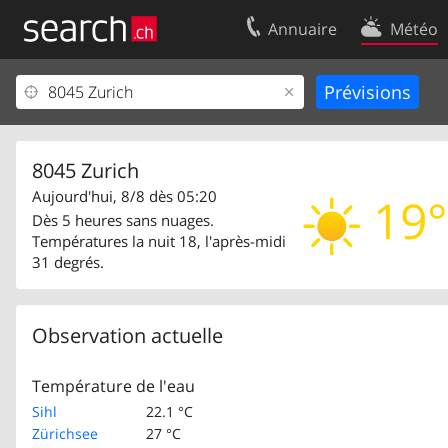
Annuaire
Météo
Votre inscription
Contact
Centre clients
Conditions d’
Mentions Légales
Protection 
8045 Zurich
Aujourd'hui, 8/8 dès 05:20
19°
Dès 5 heures sans nuages.
Températures la nuit 18, l'après-midi
31 degrés.
Observation actuelle
Température de l'eau
Sihl
22.1 °C
Zürichsee
27 °C