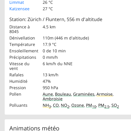
Limmat
26 °C
Katzensee
27 °C
Station: Zürich / Fluntern, 556 m d'altitude
Distance à
4.5 km
8045
Dénivellation
110m (446 m d'altitude)
Température
17.9 °C
Ensoleillement
0 de 10 min
Précipitations
0 mm/h
Vitesse du
6 km/h
du NNE
vent
Rafales
13 km/h
Humidité
47%
Pression
950 hPa
Pollen
Aune
,
Bouleau
,
Graminées
,
Armoise
,
Ambroisie
Polluants
NH
,
CO
,
NO
,
Ozone
,
PM
,
PM
,
SO
3
2
10
2.5
2
Animations météo