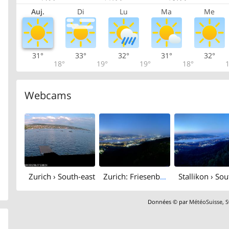
Auj.
Di
Lu
Ma
Me
31°
33°
32°
31°
32°
18°
19°
19°
18°
1
Webcams
Zurich › South-east
Zurich: Friesenberg: Utokulm
Données © par
MétéoSuisse
,
S