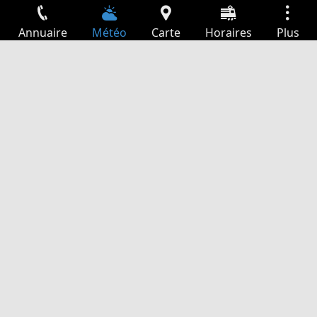
Annuaire
Météo
Carte
Horaires
Plus
Connexion
Services
Départs
Loisir
Guide TV
Cinéma
Recherche Web
App