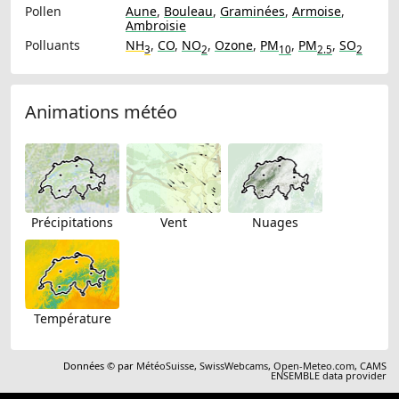
Pollen
Aune
,
Bouleau
,
Graminées
,
Armoise
,
Ambroisie
Polluants
NH
,
CO
,
NO
,
Ozone
,
PM
,
PM
,
SO
3
2
10
2.5
2
Animations météo
Précipitations
Vent
Nuages
Température
Données © par
MétéoSuisse
,
SwissWebcams
,
Open-Meteo.com
,
CAMS
ENSEMBLE data provider