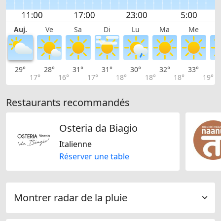
Auj.
Ve
Sa
Di
Lu
Ma
Me
29°
28°
31°
31°
30°
32°
33°
3
17°
16°
17°
18°
18°
18°
19°
Restaurants recommandés
Osteria da Biagio
Italienne
Réserver une table
Montrer radar de la pluie