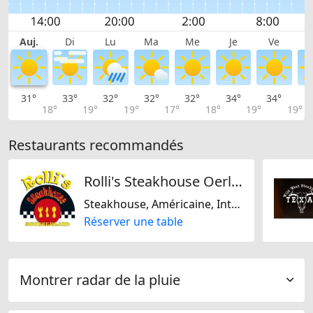
Auj.
Di
Lu
Ma
Me
Je
Ve
31°
33°
32°
32°
32°
34°
34°
3
18°
19°
19°
17°
18°
19°
19°
Restaurants recommandés
Rolli's Steakhouse Oerlikon
Steakhouse, Américaine, Internationale
Réserver une table
Montrer radar de la pluie