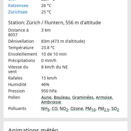
Katzensee
26 °C
Zürichsee
25 °C
Station: Zürich / Fluntern, 556 m d'altitude
Distance à
3 km
8057
Dénivellation
83m (473 m d'altitude)
Température
23.8 °C
Ensoleillement
10 de 10 min
Précipitations
0 mm/h
Vitesse du
8 km/h
du NE
vent
Rafales
15 km/h
Humidité
46%
Pression
950 hPa
Pollen
Aune
,
Bouleau
,
Graminées
,
Armoise
,
Ambroisie
Polluants
NH
,
CO
,
NO
,
Ozone
,
PM
,
PM
,
SO
3
2
10
2.5
2
Animations météo