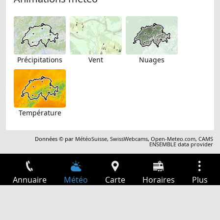
Précipitations
Vent
Nuages
Température
Données © par
MétéoSuisse
,
SwissWebcams
,
Open-Meteo.com
,
CAMS
ENSEMBLE data provider
Annuaire
Météo
Carte
Horaires
Plus
Connexion