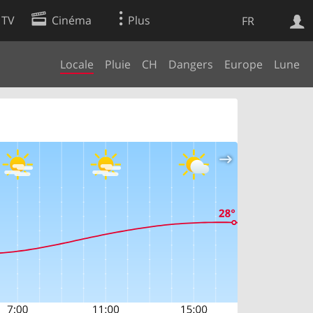
 TV
Cinéma
Plus
FR
Locale
Pluie
CH
Dangers
Europe
Lune
es
Web
Apps