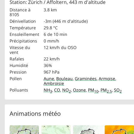
Station: Zürich / Affoltern, 443 m d'altitude
Distance à
3.8 km
8105
Dénivellation
-3m (446 m d'altitude)
Température
29.8 °C
Ensoleillement
6 de 10 min
Précipitations
0 mm/h
Vitesse du
12 km/h
du OSO
vent
Rafales
22 km/h
Humidité
36%
Pression
967 hPa
Pollen
Aune
,
Bouleau
,
Graminées
,
Armoise
,
Ambroisie
Polluants
NH
,
CO
,
NO
,
Ozone
,
PM
,
PM
,
SO
3
2
10
2.5
2
Animations météo