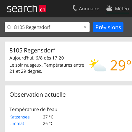
Annuaire
Météo
Votre inscription
Contact
Centre clients
Conditions d’
Mentions Légales
Protection 
8105 Regensdorf
Aujourd'hui, 6/8 dès 17:20
29°
Le soir nuageux. Températures entre
21 et 29 degrés.
Observation actuelle
Température de l'eau
Katzensee
27 °C
Limmat
26 °C