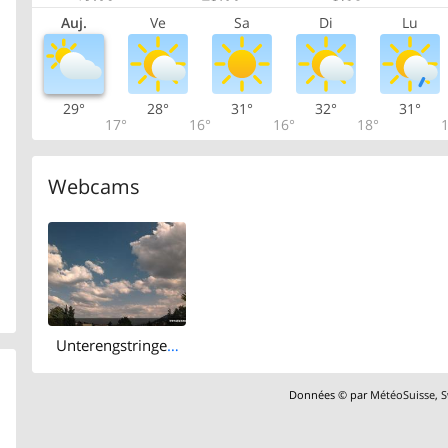
Auj.
Ve
Sa
Di
Lu
29°
28°
31°
32°
31°
17°
16°
16°
18°
1
Webcams
Unterengstringen › West
Données © par
MétéoSuisse
,
S