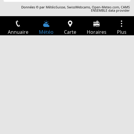
Données © par
MétéoSuisse
,
SwissWebcams
,
Open-Meteo.com
,
CAMS
ENSEMBLE data provider
Annuaire
Météo
Carte
Horaires
Plus
Connexion
Services
Départs
Loisir
Guide TV
Cinéma
Recherche Web