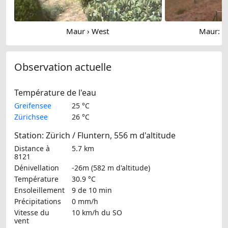
Maur › West
Maur: L
Observation actuelle
Température de l'eau
Greifensee
25 °C
Zürichsee
26 °C
Station: Zürich / Fluntern, 556 m d'altitude
Distance à
5.7 km
8121
Dénivellation
-26m (582 m d'altitude)
Température
30.9 °C
Ensoleillement
9 de 10 min
Précipitations
0 mm/h
Vitesse du
10 km/h
du SO
vent