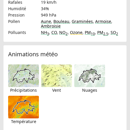
Rafales
19 km/h
Humidité
34%
Pression
949 hPa
Pollen
Aune
,
Bouleau
,
Graminées
,
Armoise
,
Ambroisie
Polluants
NH
,
CO
,
NO
,
Ozone
,
PM
,
PM
,
SO
3
2
10
2.5
2
Animations météo
Précipitations
Vent
Nuages
Température