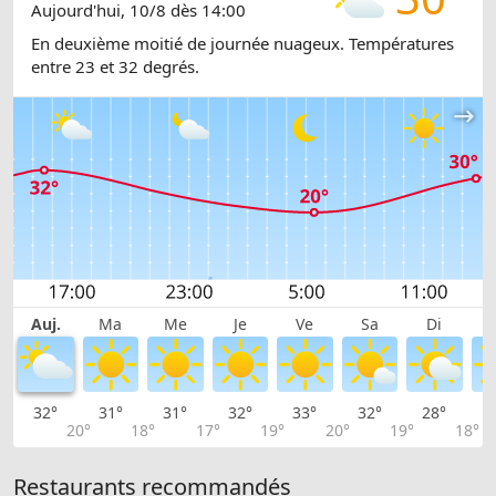
Aujourd'hui, 10/8 dès 14:00
En deuxième moitié de journée nuageux. Températures
entre 23 et 32 degrés.
Auj.
Ma
Me
Je
Ve
Sa
Di
32°
31°
31°
32°
33°
32°
28°
2
20°
18°
17°
19°
20°
19°
18°
Restaurants recommandés