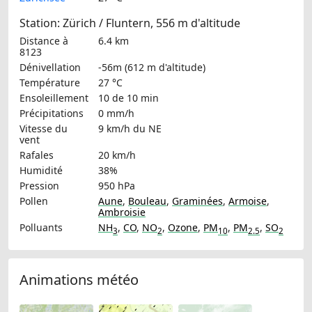
Station: Zürich / Fluntern, 556 m d'altitude
Distance à
6.4 km
8123
Dénivellation
-56m (612 m d'altitude)
Température
27 °C
Ensoleillement
10 de 10 min
Précipitations
0 mm/h
Vitesse du
9 km/h
du NE
vent
Rafales
20 km/h
Humidité
38%
Pression
950 hPa
Pollen
Aune
,
Bouleau
,
Graminées
,
Armoise
,
Ambroisie
Polluants
NH
,
CO
,
NO
,
Ozone
,
PM
,
PM
,
SO
3
2
10
2.5
2
Animations météo