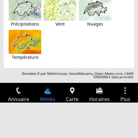
Précipitations
Vent
Nuages
Température
Données © par
MétéoSuisse
,
SwissWebcams
,
Open-Meteo.com
,
CAMS
ENSEMBLE data provider
Annuaire
Météo
Carte
Horaires
Plus
Connexion
Services