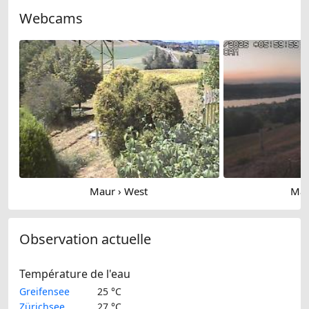
Webcams
Maur › West
Mau
Observation actuelle
Température de l'eau
Greifensee
25 °C
Zürichsee
27 °C