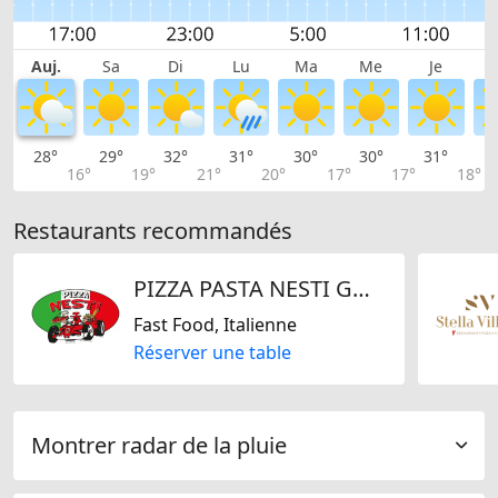
Auj.
Sa
Di
Lu
Ma
Me
Je
28°
29°
32°
31°
30°
30°
31°
3
16°
19°
21°
20°
17°
17°
18°
Restaurants recommandés
PIZZA PASTA NESTI GmbH
Fast Food, Italienne
Réserver une table
Montrer radar de la pluie