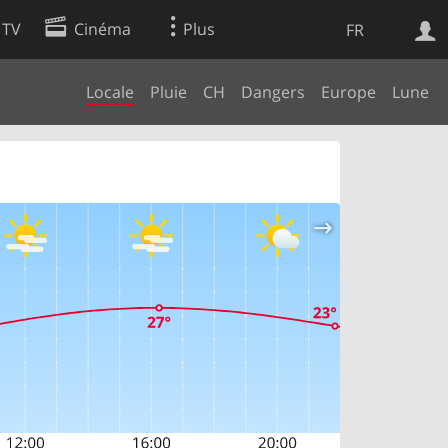
 TV
Cinéma
Plus
FR
Locale
Pluie
CH
Dangers
Europe
Lune
es
Web
Apps