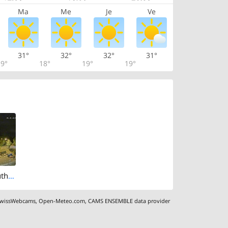
Ma
Me
Je
Ve
31°
32°
32°
31°
9°
18°
19°
19°
Kusnacht › South-east: Forch
wissWebcams
,
Open-Meteo.com
,
CAMS ENSEMBLE data provider