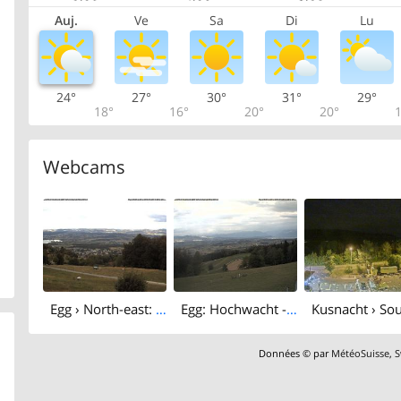
Auj.
Ve
Sa
Di
Lu
24°
27°
30°
31°
29°
18°
16°
20°
20°
1
Webcams
Egg › North-east: Hochwacht - Greifensee
Egg: Hochwacht - Pfannenstiel
Données © par
MétéoSuisse
,
S