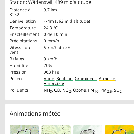
Station: Wädenswil, 489 m d'altitude
Distance à
9.7 km
8132
Dénivellation
-74m (563 m d'altitude)
Température
24.3 °C
Ensoleillement
0 de 10 min
Précipitations
0 mm/h
Vitesse du
5 km/h
du SE
vent
Rafales
9 km/h
Humidité
70%
Pression
963 hPa
Pollen
Aune
,
Bouleau
,
Graminées
,
Armoise
,
Ambroisie
Polluants
NH
,
CO
,
NO
,
Ozone
,
PM
,
PM
,
SO
3
2
10
2.5
2
Animations météo