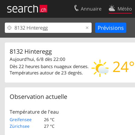
Annuaire
Météo
Votre inscription
Contact
Centre clients
Conditions d’
Mentions Légales
Protection 
8132 Hinteregg
Aujourd'hui, 6/8 dès 22:00
24°
Dès 22 heures bancs nuageux denses.
Températures autour de 23 degrés.
Observation actuelle
Température de l'eau
Greifensee
26 °C
Zürichsee
27 °C