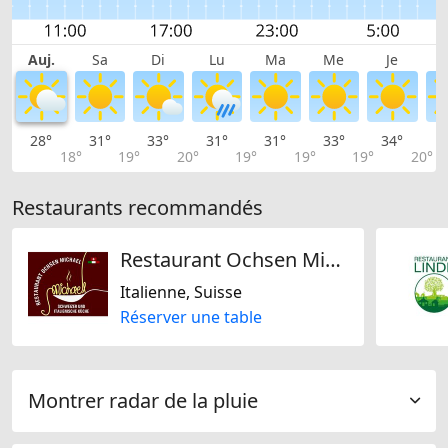
Auj.
Sa
Di
Lu
Ma
Me
Je
28°
31°
33°
31°
31°
33°
34°
3
18°
19°
20°
19°
19°
19°
20°
Restaurants recommandés
Restaurant Ochsen Michael
Italienne, Suisse
Réserver une table
Montrer radar de la pluie