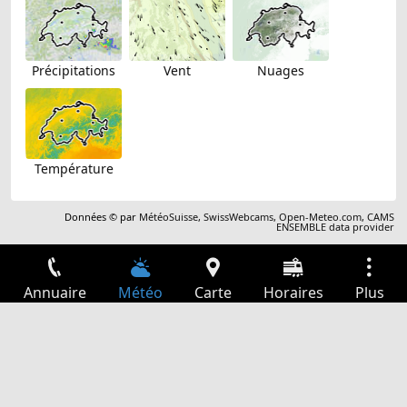
Précipitations
Vent
Nuages
Température
Données © par
MétéoSuisse
,
SwissWebcams
,
Open-Meteo.com
,
CAMS
ENSEMBLE data provider
Annuaire
Météo
Carte
Horaires
Plus
Connexion
Services