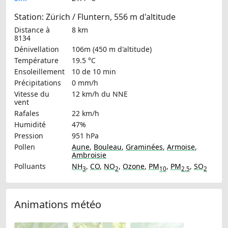
Station: Zürich / Fluntern, 556 m d'altitude
Distance à
8 km
8134
Dénivellation
106m (450 m d'altitude)
Température
19.5 °C
Ensoleillement
10 de 10 min
Précipitations
0 mm/h
Vitesse du
12 km/h
du NNE
vent
Rafales
22 km/h
Humidité
47%
Pression
951 hPa
Pollen
Aune
,
Bouleau
,
Graminées
,
Armoise
,
Ambroisie
Polluants
NH
,
CO
,
NO
,
Ozone
,
PM
,
PM
,
SO
3
2
10
2.5
2
Animations météo