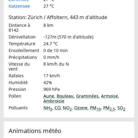
Katzensee
27 °C
Station: Zürich / Affoltern, 443 m d'altitude
Distance à
8 km
8142
Dénivellation
-127m (570 m d'altitude)
Température
24.7 °C
Ensoleillement
0 de 10 min
Précipitations
0 mm/h
Vitesse du
8 km/h
du N
vent
Rafales
17 km/h
Humidité
42%
Pression
969 hPa
Pollen
Aune
,
Bouleau
,
Graminées
,
Armoise
,
Ambroisie
Polluants
NH
,
CO
,
NO
,
Ozone
,
PM
,
PM
,
SO
3
2
10
2.5
2
Animations météo