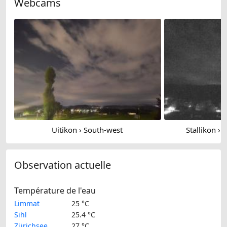
Webcams
Uitikon › South-west
Stallikon › 
Observation actuelle
Température de l'eau
Limmat
25 °C
Sihl
25.4 °C
Zürichsee
27 °C