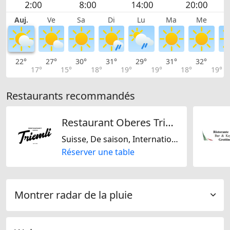
Auj.
Ve
Sa
Di
Lu
Ma
Me
22°
27°
30°
31°
29°
31°
32°
3
17°
15°
18°
19°
19°
18°
19°
Restaurants recommandés
Restaurant Oberes Triemli
Suisse, De saison, Internationale, Régionale
Réserver une table
Montrer radar de la pluie