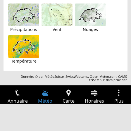
Précipitations
Vent
Nuages
Température
Données © par
MétéoSuisse
,
SwissWebcams
,
Open-Meteo.com
,
CAMS
ENSEMBLE data provider
Annuaire
Météo
Carte
Horaires
Plus
Connexion
Services