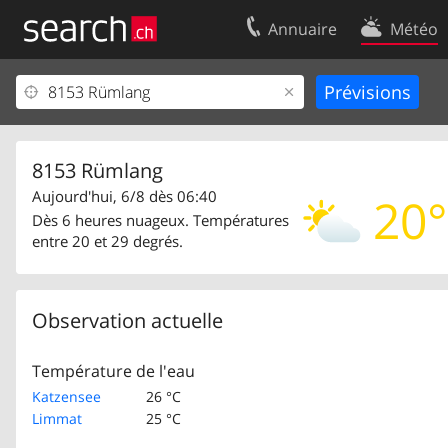
Annuaire
Météo
Votre inscription
Contact
Centre clients
Conditions d’
Mentions Légales
Protection 
8153 Rümlang
Aujourd'hui, 6/8 dès 06:40
20°
Dès 6 heures nuageux. Températures
entre 20 et 29 degrés.
Observation actuelle
Température de l'eau
Katzensee
26 °C
Limmat
25 °C