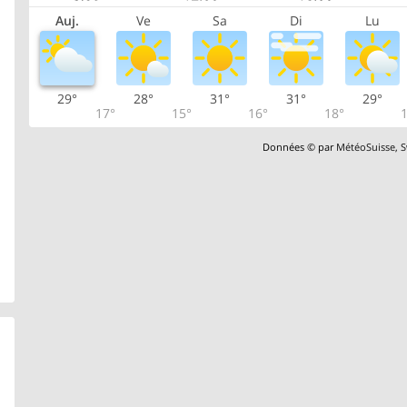
Auj.
Ve
Sa
Di
Lu
29°
28°
31°
31°
29°
17°
15°
16°
18°
1
Données © par
MétéoSuisse
,
S