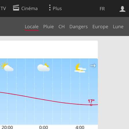
 TV
Cinéma
Plus
FR
Locale
Pluie
CH
Dangers
Europe
Lune
es
Web
Apps