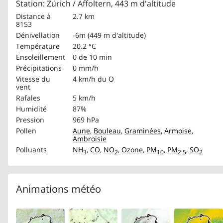
Station: Zürich / Affoltern, 443 m d'altitude
Distance à
2.7 km
8153
Dénivellation
-6m (449 m d'altitude)
Température
20.2 °C
Ensoleillement
0 de 10 min
Précipitations
0 mm/h
Vitesse du
4 km/h
du O
vent
Rafales
5 km/h
Humidité
87%
Pression
969 hPa
Pollen
Aune
,
Bouleau
,
Graminées
,
Armoise
,
Ambroisie
Polluants
NH
,
CO
,
NO
,
Ozone
,
PM
,
PM
,
SO
3
2
10
2.5
2
Animations météo