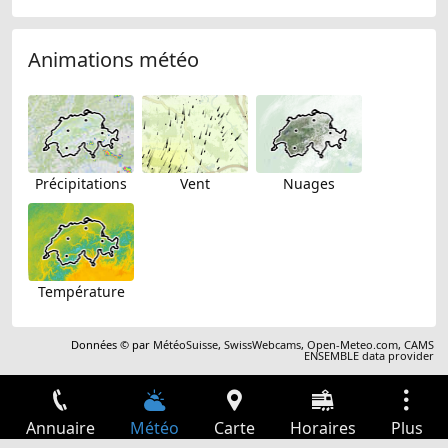
Animations météo
Précipitations
Vent
Nuages
Température
Données © par
MétéoSuisse
,
SwissWebcams
,
Open-Meteo.com
,
CAMS
ENSEMBLE data provider
Annuaire
Météo
Carte
Horaires
Plus