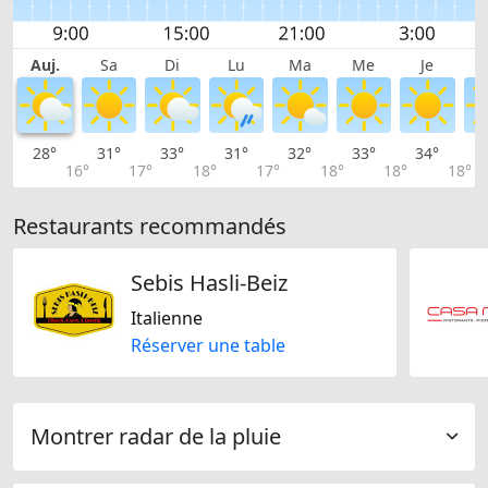
Auj.
Sa
Di
Lu
Ma
Me
Je
28°
31°
33°
31°
32°
33°
34°
3
16°
17°
18°
17°
18°
18°
18°
Restaurants recommandés
Sebis Hasli-Beiz
Italienne
Réserver une table
Montrer radar de la pluie