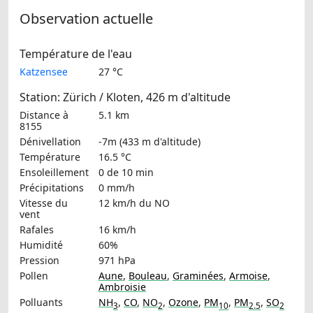
Observation actuelle
Température de l'eau
Katzensee
27 °C
Station: Zürich / Kloten, 426 m d'altitude
Distance à
5.1 km
8155
Dénivellation
-7m (433 m d'altitude)
Température
16.5 °C
Ensoleillement
0 de 10 min
Précipitations
0 mm/h
Vitesse du
12 km/h
du NO
vent
Rafales
16 km/h
Humidité
60%
Pression
971 hPa
Pollen
Aune
,
Bouleau
,
Graminées
,
Armoise
,
Ambroisie
Polluants
NH
,
CO
,
NO
,
Ozone
,
PM
,
PM
,
SO
3
2
10
2.5
2