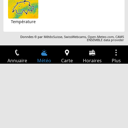
Température
Données © par
MétéoSuisse
,
SwissWebcams
,
Open-Meteo.com
,
CAMS
ENSEMBLE data provider
Annuaire
Météo
Carte
Horaires
Plus
Connexion
Services
Départs
Loisir
Guide TV