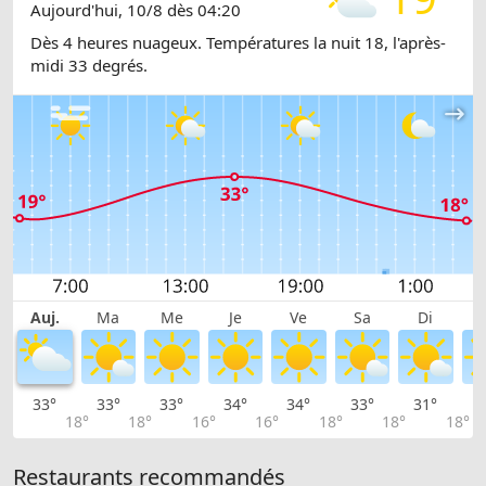
Aujourd'hui, 10/8 dès 04:20
Dès 4 heures nuageux. Températures la nuit 18, l'après-
midi 33 degrés.
Auj.
Ma
Me
Je
Ve
Sa
Di
33°
33°
33°
34°
34°
33°
31°
2
18°
18°
16°
16°
18°
18°
18°
Restaurants recommandés