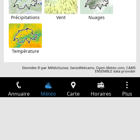
Précipitations
Vent
Nuages
Température
Données © par
MétéoSuisse
,
SwissWebcams
,
Open-Meteo.com
,
CAMS
ENSEMBLE data provider
Annuaire
Météo
Carte
Horaires
Plus
Connexion
Services
Départs