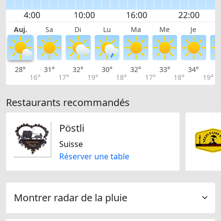
Auj.
Sa
Di
Lu
Ma
Me
Je
28°
31°
32°
30°
32°
33°
34°
3
16°
17°
19°
18°
17°
18°
19°
Restaurants recommandés
Pöstli
Suisse
Réserver une table
Montrer radar de la pluie