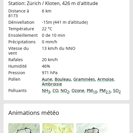
Station: Zürich / Kloten, 426 m d'altitude
Distance à
6 km
8173
Dénivellation
-15m (441 m d'altitude)
Température
22 °C
Ensoleillement
0 de 10 min
Précipitations
0 mm/h
Vitesse du
13 km/h
du NNO
vent
Rafales
20 km/h
Humidité
46%
Pression
971 hPa
Pollen
Aune
,
Bouleau
,
Graminées
,
Armoise
,
Ambroisie
Polluants
NH
,
CO
,
NO
,
Ozone
,
PM
,
PM
,
SO
3
2
10
2.5
2
Animations météo