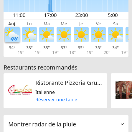
Auj.
Lu
Ma
Me
Je
Ve
Sa
34°
33°
33°
33°
35°
35°
34°
3
19°
19°
19°
18°
19°
20°
19°
Restaurants recommandés
Ristorante Pizzeria Grundstein
Italienne
Réserver une table
Montrer radar de la pluie