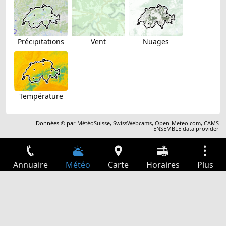
Précipitations
Vent
Nuages
Température
Données © par
MétéoSuisse
,
SwissWebcams
,
Open-Meteo.com
,
CAMS
ENSEMBLE data provider
Annuaire
Météo
Carte
Horaires
Plus
Connexion
Services