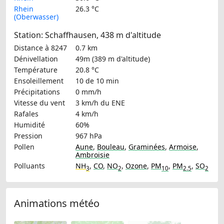
Rhein
26.3 °C
(Oberwasser)
Station: Schaffhausen, 438 m d'altitude
Distance à 8247
0.7 km
Dénivellation
49m (389 m d'altitude)
Température
20.8 °C
Ensoleillement
10 de 10 min
Précipitations
0 mm/h
Vitesse du vent
3 km/h
du ENE
Rafales
4 km/h
Humidité
60%
Pression
967 hPa
Pollen
Aune
,
Bouleau
,
Graminées
,
Armoise
,
Ambroisie
Polluants
NH
,
CO
,
NO
,
Ozone
,
PM
,
PM
,
SO
3
2
10
2.5
2
Animations météo